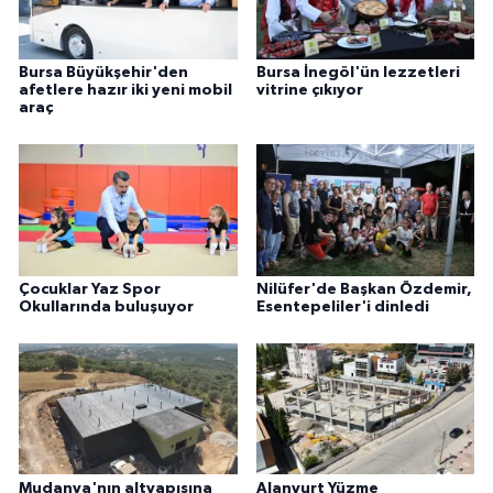
Bursa Büyükşehir'den
Bursa İnegöl'ün lezzetleri
afetlere hazır iki yeni mobil
vitrine çıkıyor
araç
Çocuklar Yaz Spor
Nilüfer'de Başkan Özdemir,
Okullarında buluşuyor
Esentepeliler'i dinledi
Mudanya'nın altyapısına
Alanyurt Yüzme