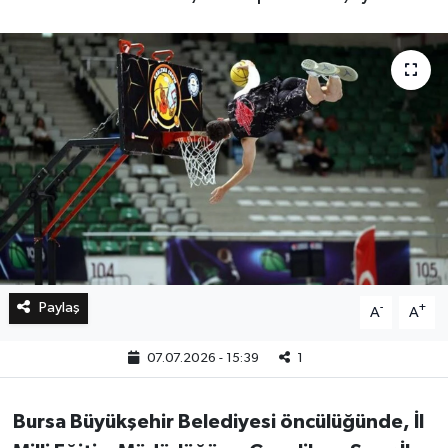
Bilim, Teknoloji
Paylaş
-
+
A
A
07.07.2026 - 15:39
1
Bursa Büyükşehir Belediyesi öncülüğünde, İl