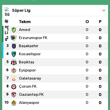
Süper Lig
#
Takım
O
P
1
Amed
0
0
2
Erzurumspor FK
0
0
3
Başakşehir
0
0
4
Kocaelispor
0
0
5
Beşiktaş
0
0
6
Eyüpspor
0
0
7
Galatasaray
0
0
8
Çorum FK
0
0
9
Gaziantep FK
0
0
10
Alanyaspor
0
0