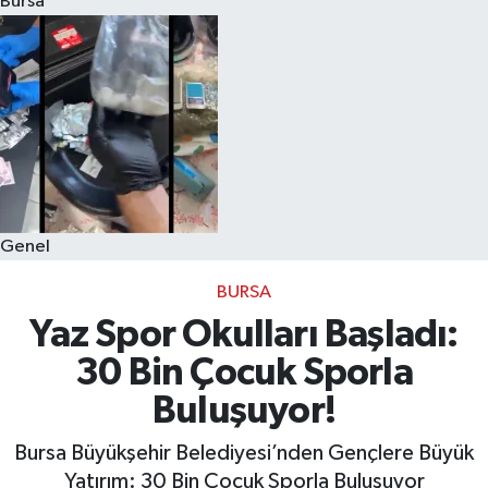
Bursa
Eğitim
Sağlık
Dünya
Magazin
Genel
Gündem
BURSA
Kültür & Sanat
Yaz Spor Okulları Başladı:
30 Bin Çocuk Sporla
Teknoloji
Buluşuyor!
Bilim
Bursa Büyükşehir Belediyesi’nden Gençlere Büyük
Yatırım: 30 Bin Çocuk Sporla Buluşuyor
Genel