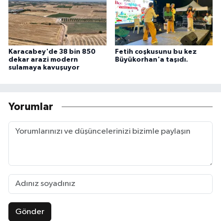
Karacabey'de 38 bin 850
Fetih coşkusunu bu kez
dekar arazi modern
Büyükorhan'a taşıdı.
sulamaya kavuşuyor
Yorumlar
Gönder