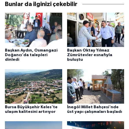
Bunlar da ilginizi çekebilir
Başkan Aydın, Osmangazi
Başkan Oktay Yılmaz
Doğancı'da talepleri
Zümrütevler esnafıyla
dinledi
buluştu
Bursa Büyükşehir Keles'te
İnegöl Millet Bahçesi'nde
ulaşım kalitesini artırıyor
üst yapı çalışmaları başladı