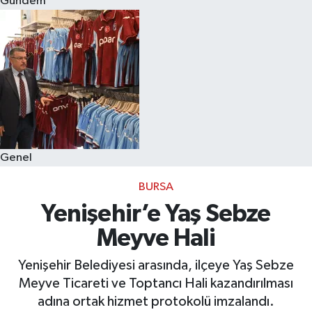
Gündem
Eğitim
Sağlık
Dünya
Magazin
Genel
Gündem
BURSA
Kültür & Sanat
Yenişehir’e Yaş Sebze
Meyve Hali
Teknoloji
Yenişehir Belediyesi arasında, ilçeye Yaş Sebze
Bilim
Meyve Ticareti ve Toptancı Hali kazandırılması
adına ortak hizmet protokolü imzalandı.
Genel