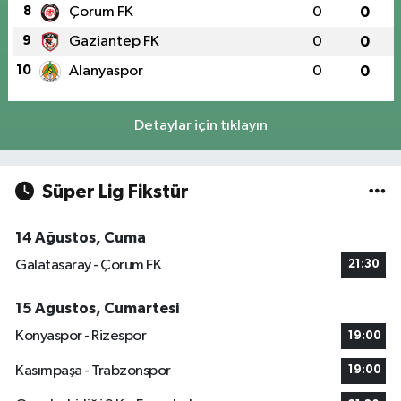
8
Çorum FK
0
0
9
Gaziantep FK
0
0
10
Alanyaspor
0
0
Detaylar için tıklayın
Süper Lig Fikstür
14 Ağustos, Cuma
Galatasaray - Çorum FK
21:30
15 Ağustos, Cumartesi
Konyaspor - Rizespor
19:00
Kasımpaşa - Trabzonspor
19:00