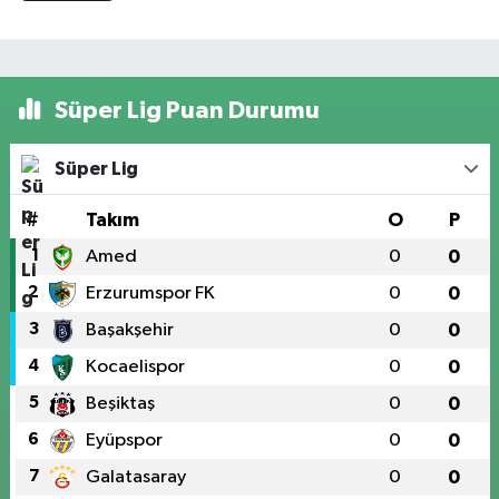
Süper Lig Puan Durumu
Süper Lig
#
Takım
O
P
1
Amed
0
0
2
Erzurumspor FK
0
0
3
Başakşehir
0
0
4
Kocaelispor
0
0
5
Beşiktaş
0
0
6
Eyüpspor
0
0
7
Galatasaray
0
0