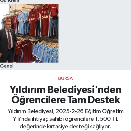
Gündem
Eğitim
Sağlık
Dünya
Magazin
Genel
Gündem
BURSA
Kültür & Sanat
Yıldırım Belediyesi'nden
Öğrencilere Tam Destek
Teknoloji
Yıldırım Belediyesi, 2025-2-26 Eğitim Öğretim
Bilim
Yılı’nda ihtiyaç sahibi öğrencilere 1.500 TL
değerinde kırtasiye desteği sağlıyor.
Genel