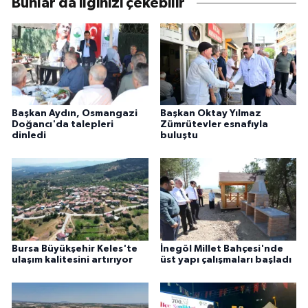
Bunlar da ilginizi çekebilir
Başkan Aydın, Osmangazi
Başkan Oktay Yılmaz
Doğancı'da talepleri
Zümrütevler esnafıyla
dinledi
buluştu
Bursa Büyükşehir Keles'te
İnegöl Millet Bahçesi'nde
ulaşım kalitesini artırıyor
üst yapı çalışmaları başladı