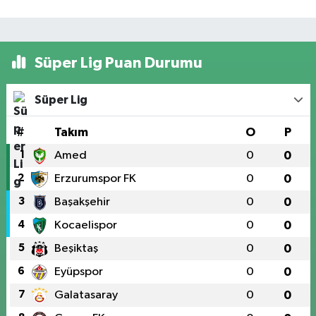
Süper Lig Puan Durumu
Süper Lig
#
Takım
O
P
1
Amed
0
0
2
Erzurumspor FK
0
0
3
Başakşehir
0
0
4
Kocaelispor
0
0
5
Beşiktaş
0
0
6
Eyüpspor
0
0
7
Galatasaray
0
0