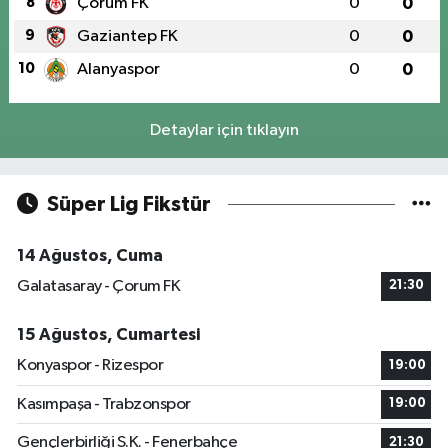
8
Çorum FK
0
0
9
Gaziantep FK
0
0
10
Alanyaspor
0
0
Detaylar için tıklayın
Süper Lig Fikstür
14 Ağustos, Cuma
Galatasaray - Çorum FK
21:30
15 Ağustos, Cumartesi
Konyaspor - Rizespor
19:00
Kasımpaşa - Trabzonspor
19:00
Gençlerbirliği S.K. - Fenerbahçe
21:30