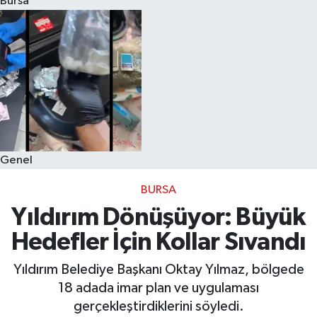
Bursa
Eğitim
Sağlık
Dünya
Magazin
Genel
Gündem
BURSA
Kültür & Sanat
Yıldırım Dönüşüyor: Büyük
Hedefler İçin Kollar Sıvandı
Teknoloji
Yıldırım Belediye Başkanı Oktay Yılmaz, bölgede
Bilim
18 adada imar plan ve uygulaması
gerçekleştirdiklerini söyledi.
Genel