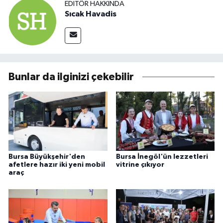
EDITÖR HAKKINDA
Sıcak Havadis
Bunlar da ilginizi çekebilir
Bursa Büyükşehir'den
Bursa İnegöl'ün lezzetleri
afetlere hazır iki yeni mobil
vitrine çıkıyor
araç