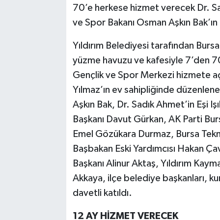
70’e herkese hizmet verecek Dr. Sa
ve Spor Bakanı Osman Aşkın Bak’ın k
Bilim, Teknoloji
Yıldırım Belediyesi tarafından Burs
yüzme havuzu ve kafesiyle 7’den 7
Gençlik ve Spor Merkezi hizmete açı
Yılmaz’ın ev sahipliğinde düzenlen
Aşkın Bak, Dr. Sadık Ahmet’in Eşi Işı
Başkanı Davut Gürkan, AK Parti Bursa
Emel Gözükara Durmaz, Bursa Teknik
Başbakan Eski Yardımcısı Hakan Çav
Başkanı Alinur Aktaş, Yıldırım Kayma
Akkaya, ilçe belediye başkanları, ku
davetli katıldı.
12 AY HİZMET VERECEK