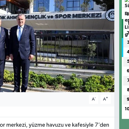
-
+
A
A
1
spor merkezi, yüzme havuzu ve kafesiyle 7’den