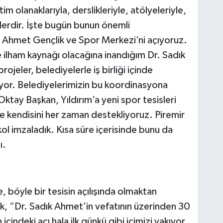
im olanaklarıyla, derslikleriyle, atölyeleriyle,
lerdir. İşte bugün bunun önemli
ık Ahmet Gençlik ve Spor Merkezi’ni açıyoruz.
 ilham kaynağı olacağına inandığım Dr. Sadık
jeler, belediyelerle iş birliği içinde
yor. Belediyelerimizin bu koordinasyona
 Oktay Başkan, Yıldırım’a yeni spor tesisleri
de kendisini her zaman destekliyoruz. Piremir
ol imzaladık. Kısa süre içerisinde bunu da
ı.
, böyle bir tesisin açılışında olmaktan
, “Dr. Sadık Ahmet’in vefatının üzerinden 30
içindeki acı hala ilk günkü gibi içimizi yakıyor.