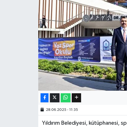
Eğitim
Sağlık
Dünya
Magazin
Gündem
Kültür & Sanat
Teknoloji
28.06.2025 - 11:35
Bilim
Yıldırım Belediyesi, kütüphanesi, 
Genel