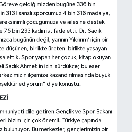
, “Göreve geldiğimizden bugüne 336 bin
in 313 lisanslı sporcumuz 4 bin 316 madalya,
ereksinimli çocuğumuza ve ailesine destek
 75 bin 233 kadın istifade etti. Dr. Sadık
ca bugünün değil, yarının Yıldırım’ı için bir
kte düşünen, birlikte üreten, birlikte yaşayan
 inşa ettik. Spor yapan her çocuk, kitap okuyan
eli Sadık Ahmet’in izini sürdükçe; bu eser
erkezimizin ilçemize kazandırılmasında büyük
teşekkür ediyorum” diye konuştu.
EZİ
uniyeti dile getiren Gençlik ve Spor Bakanı
ri bizim için çok önemli. Türkiye çapında
 bulunuyor. Bu merkezler, gençlerimizin bir