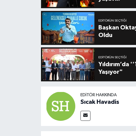
EDITÖRÜN SEÇTIĞI
Başkan Oktay
Oldu
EDITÖRÜN SEÇTIĞI
Yıldırım’da 
Yaşıyor"
EDITÖR HAKKINDA
Sıcak Havadis