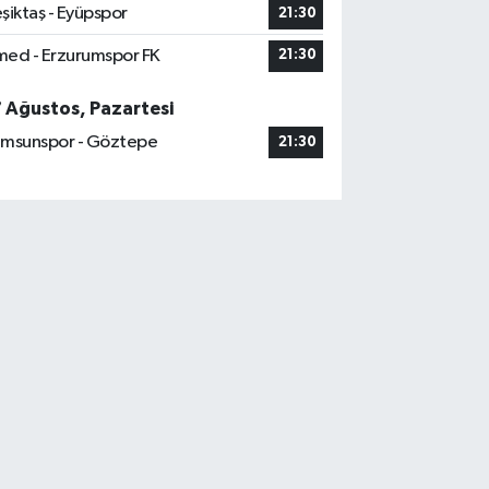
şiktaş - Eyüpspor
21:30
ed - Erzurumspor FK
21:30
7 Ağustos, Pazartesi
msunspor - Göztepe
21:30