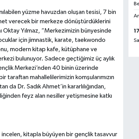
Be
anılabilen yüzme havuzdan oluşan tesisi, 7 bin
Am
met verecek bir merkeze dönüştürdüklerini
nı Oktay Yılmaz, “Merkezimizin bünyesinde
1
ocuklar için jimnastik, karate, taekwondo
Sa
alonu, modern kitap kafe, kütüphane ve
erkezi bulunuyor. Sadece geçtiğimiz üç aylık
nçlik Merkezi’nden 40 binin üzerinde
 bir taraftan mahallelilerimizin komşularımızın
an da Dr. Sadık Ahmet’in kararlılığından,
iğinden feyz alan nesiller yetişmesine katkı
 incelen, kitapla büyüyen bir gençlik tasavvur