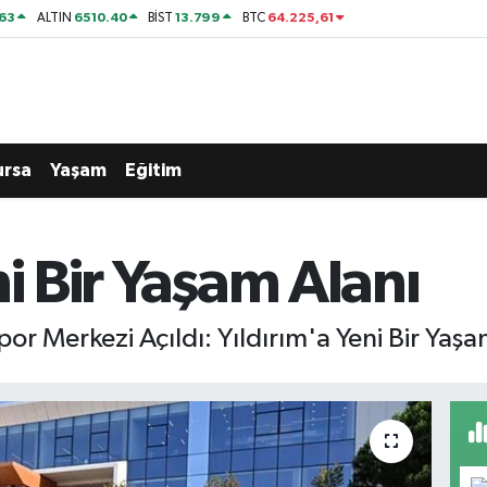
63
6510.40
13.799
64.225,61
ALTIN
BİST
BTC
ursa
Yaşam
Eğitim
ni Bir Yaşam Alanı
or Merkezi Açıldı: Yıldırım'a Yeni Bir Yaşa