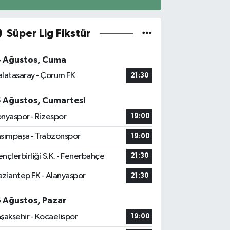
Süper Lig Fikstür
4 Ağustos, Cuma
latasaray - Çorum FK
21:30
5 Ağustos, Cumartesi
nyaspor - Rizespor
19:00
sımpaşa - Trabzonspor
19:00
nçlerbirliği S.K. - Fenerbahçe
21:30
ziantep FK - Alanyaspor
21:30
6 Ağustos, Pazar
şakşehir - Kocaelispor
19:00