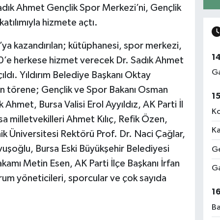
dık Ahmet Gençlik Spor Merkezi’ni, Gençlik
atılımıyla hizmete açtı.
a’ya kazandırılan; kütüphanesi, spor merkezi,
1
0’e herkese hizmet verecek Dr. Sadık Ahmet
Ga
ldı. Yıldırım Belediye Başkanı Oktay
en törene; Gençlik ve Spor Bakanı Osman
1
k Ahmet, Bursa Valisi Erol Ayyıldız, AK Parti İl
Ko
 milletvekilleri Ahmet Kılıç, Refik Özen,
Ka
 Üniversitesi Rektörü Prof. Dr. Naci Çağlar,
uşoğlu, Bursa Eski Büyükşehir Belediyesi
Ge
kamı Metin Esen, AK Parti İlçe Başkanı İrfan
Ga
rum yöneticileri, sporcular ve çok sayıda
1
Ba