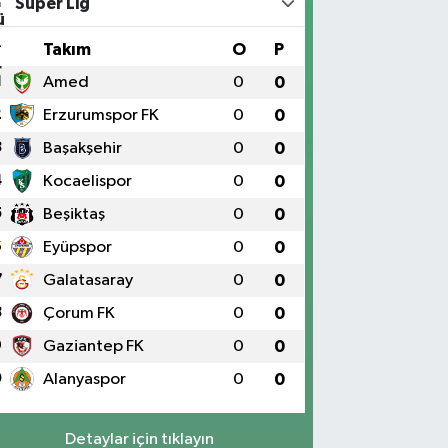
Süper Lig
#
Takım
O
P
1
Amed
0
0
2
Erzurumspor FK
0
0
3
Başakşehir
0
0
4
Kocaelispor
0
0
5
Beşiktaş
0
0
6
Eyüpspor
0
0
7
Galatasaray
0
0
8
Çorum FK
0
0
9
Gaziantep FK
0
0
0
Alanyaspor
0
0
Detaylar için tıklayın