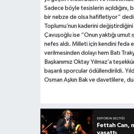
Sadece böyle tesislerin açıldığını,
bir nebze de olsa hafifletiyor” dedi
Toplumu’nun kaderini değiştirdiğin
Çavuşoğlu ise “Onun yaktığı umut ı
nefes aldı. Milleti için kendini feda
verilmesinden dolayı hem Batı Traky
Başkanımız Oktay Yılmaz’a teşekkü
başarılı sporcular ödüllendirildi. Y
Osman Aşkın Bak ve davetlilere, dual
EDITÖRÜN SEÇTIĞI
Fettah Can, 
yaşattı.