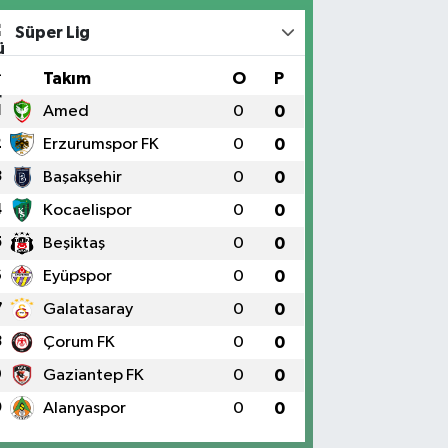
Süper Lig
#
Takım
O
P
1
Amed
0
0
2
Erzurumspor FK
0
0
3
Başakşehir
0
0
4
Kocaelispor
0
0
5
Beşiktaş
0
0
6
Eyüpspor
0
0
7
Galatasaray
0
0
8
Çorum FK
0
0
9
Gaziantep FK
0
0
0
Alanyaspor
0
0