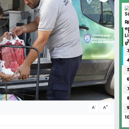
-
+
A
A
1