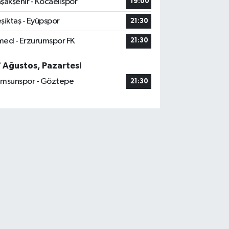
şakşehir - Kocaelispor
19:00
şiktaş - Eyüpspor
21:30
ed - Erzurumspor FK
21:30
7 Ağustos, Pazartesi
msunspor - Göztepe
21:30