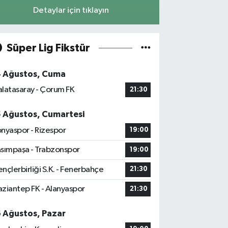
Detaylar için tıklayın
Süper Lig Fikstür
4 Ağustos, Cuma
latasaray - Çorum FK
21:30
5 Ağustos, Cumartesi
nyaspor - Rizespor
19:00
sımpaşa - Trabzonspor
19:00
nçlerbirliği S.K. - Fenerbahçe
21:30
ziantep FK - Alanyaspor
21:30
6 Ağustos, Pazar