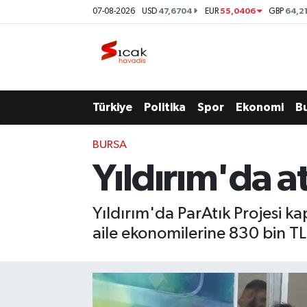
47,6704
55,0406
64,2
07-08-2026
USD
EUR
GBP
Bursa
Nöbetçi Eczaneler
Yerel
Hava Durumu
Türkiye
Politika
Spor
Ekonomi
B
Yaşam
Trafik Durumu
BURSA
Siyaset
Süper Lig Puan Durumu ve Fikstür
Yıldırım'da a
Politika
Tüm Manşetler
Yıldırım'da ParAtık Projesi 
Spor
Son Dakika Haberleri
aile ekonomilerine 830 bin TL
Türkiye
Haber Arşivi
Ekonomi