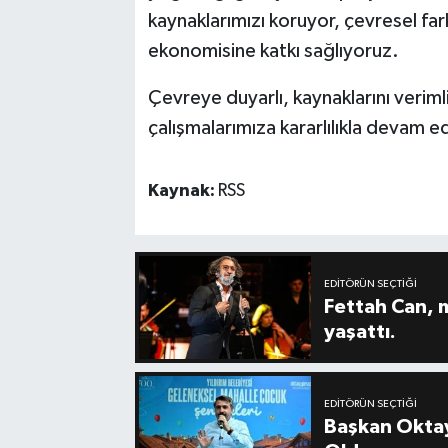
kaynaklarımızı koruyor, çevresel fark
ekonomisine katkı sağlıyoruz.
Çevreye duyarlı, kaynaklarını verimli
çalışmalarımıza kararlılıkla devam ed
Kaynak:
RSS
EDITÖRÜN SEÇTIĞI
Fettah Can, 
yaşattı.
EDITÖRÜN SEÇTIĞI
Başkan Oktay