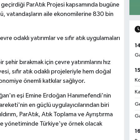
a geçirdiği ParAtık Projesi kapsamında bugüne
ü, vatandaşların aile ekonomilerine 830 bin
evre odaklı yatırımlar ve sıfır atık uygulamaları
1
Ga
r şehir bırakmak için çevre yatırımlarını hız
1
i, sıfır atık odaklı projeleriyle hem doğal
Ko
nomiye önemli katkılar sağlıyor.
Ka
an'ın eşi Emine Erdoğan Hanımefendi'nin
Ge
reketi'nin en güçlü uygulayıcılarından biri
Yıldırım, ParAtık, Atık Toplama ve Ayrıştırma
Ga
çevre yönetiminde Türkiye'ye örnek olacak
1