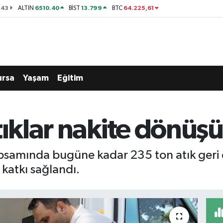
143
6510.40
13.799
64.225,61
ALTIN
BİST
BTC
ursa
Yaşam
Eğitim
tıklar nakite dönüş
kapsamında bugüne kadar 235 ton atık geri
 katkı sağlandı.