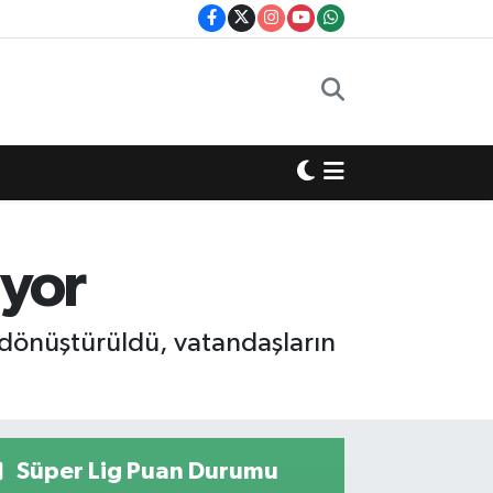
üyor
 dönüştürüldü, vatandaşların
Süper Lig Puan Durumu