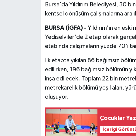
Bursa'da Yıldırım Belediyesi, 30 b
kentsel dönüşüm çalışmalarına aral
Bilim, Teknoloji
BURSA (İGFA) -
Yıldırım'ın en eski
Yediselviler'de 2 etap olarak gerçek
etabında çalışmaların yüzde 70'i t
İlk etapta yıkılan 86 bağımsız bölüm
edilirken, 196 bağımsız bölümün yıkı
inşa edilecek. Toplam 22 bin metreka
metrekarelik bölümü yeşil alan, yürü
oluşuyor.
Çocu
İçeriği Görünt