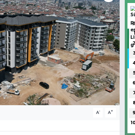
-
+
A
A
1