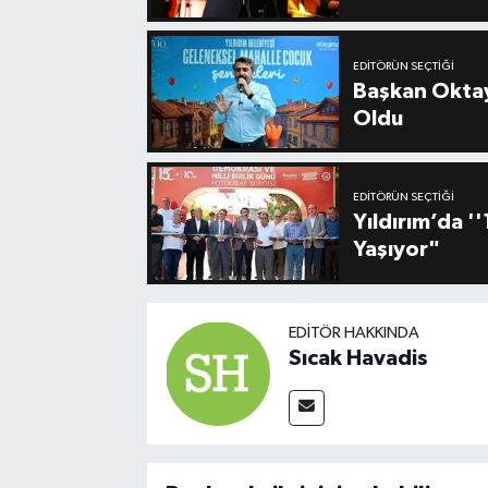
EDITÖRÜN SEÇTIĞI
Başkan Oktay
Oldu
EDITÖRÜN SEÇTIĞI
Yıldırım’da 
Yaşıyor"
EDITÖR HAKKINDA
Sıcak Havadis