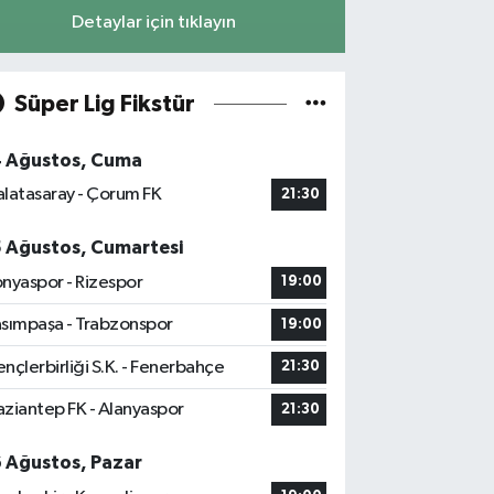
Detaylar için tıklayın
Süper Lig Fikstür
4 Ağustos, Cuma
latasaray - Çorum FK
21:30
5 Ağustos, Cumartesi
nyaspor - Rizespor
19:00
sımpaşa - Trabzonspor
19:00
nçlerbirliği S.K. - Fenerbahçe
21:30
ziantep FK - Alanyaspor
21:30
6 Ağustos, Pazar