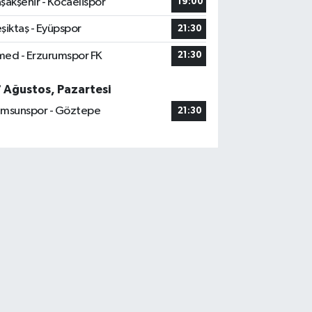
şakşehir - Kocaelispor
19:00
şiktaş - Eyüpspor
21:30
ed - Erzurumspor FK
21:30
7 Ağustos, Pazartesi
msunspor - Göztepe
21:30