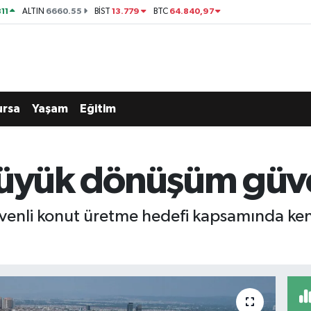
11
6660.55
13.779
64.840,97
ALTIN
BİST
BTC
ursa
Yaşam
Eğitim
büyük dönüşüm güve
güvenli konut üretme hedefi kapsamında ke