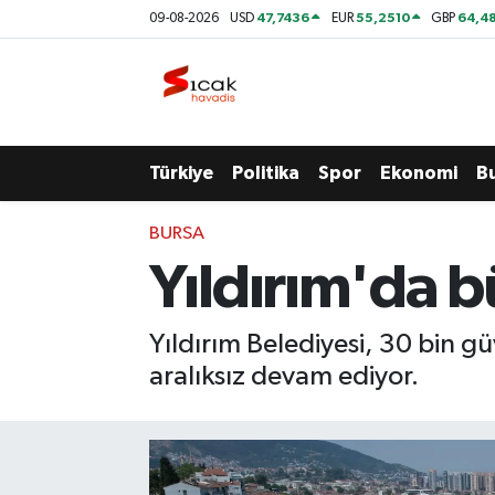
47,7436
55,2510
64,48
09-08-2026
USD
EUR
GBP
Bursa
Nöbetçi Eczaneler
Yerel
Hava Durumu
Türkiye
Politika
Spor
Ekonomi
B
Yaşam
Trafik Durumu
BURSA
Siyaset
Süper Lig Puan Durumu ve Fikstür
Yıldırım'da 
Politika
Tüm Manşetler
Yıldırım Belediyesi, 30 bin 
Spor
Son Dakika Haberleri
aralıksız devam ediyor.
Türkiye
Haber Arşivi
Ekonomi