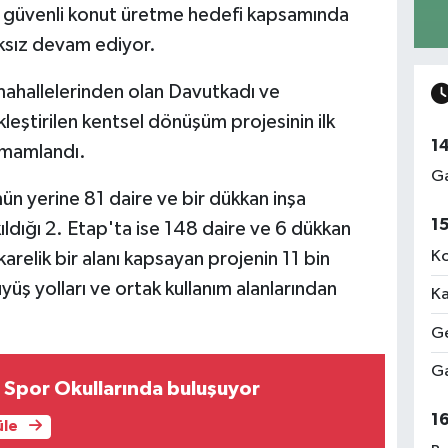
in güvenli konut üretme hedefi kapsamında
ıksız devam ediyor.
 mahallelerinden olan Davutkadı ve
leştirilen kentsel dönüşüm projesinin ilk
1
amamlandı.
Ga
ün yerine 81 daire ve bir dükkan inşa
1
ldığı 2. Etap'ta ise 148 daire ve 6 dükkan
Ko
relik bir alanı kapsayan projenin 11 bin
yüş yolları ve ortak kullanım alanlarından
Ka
Ge
Ga
klar Yaz Spor Okullarında buluşuyor
1
üle