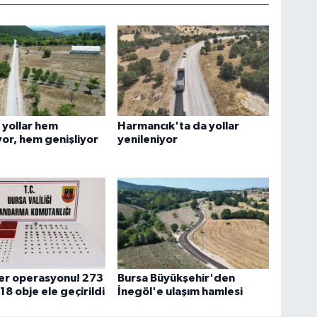
 yollar hem
Harmancık'ta da yollar
yor, hem genişliyor
yenileniyor
ser operasyonu! 273
Bursa Büyükşehir'den
18 obje ele geçirildi
İnegöl'e ulaşım hamlesi