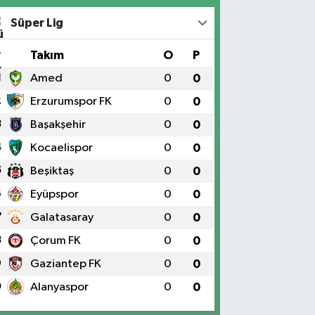
Süper Lig
#
Takım
O
P
1
Amed
0
0
2
Erzurumspor FK
0
0
3
Başakşehir
0
0
4
Kocaelispor
0
0
5
Beşiktaş
0
0
6
Eyüpspor
0
0
7
Galatasaray
0
0
8
Çorum FK
0
0
9
Gaziantep FK
0
0
0
Alanyaspor
0
0