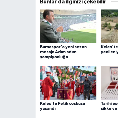
Bunlar da ilginizi çekebilir
Bursaspor'a yeni sezon
Keles'te
mesajı: Adım adım
yenileni
şampiyonluğa
Keles'te Fetih coşkusu
Tarihi e
yaşandı
sikke ve 