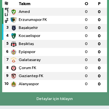
#
Takım
O
P
1
Amed
0
0
2
Erzurumspor FK
0
0
3
Başakşehir
0
0
4
Kocaelispor
0
0
5
Beşiktaş
0
0
6
Eyüpspor
0
0
7
Galatasaray
0
0
8
Çorum FK
0
0
9
Gaziantep FK
0
0
10
Alanyaspor
0
0
Detaylar için tıklayın