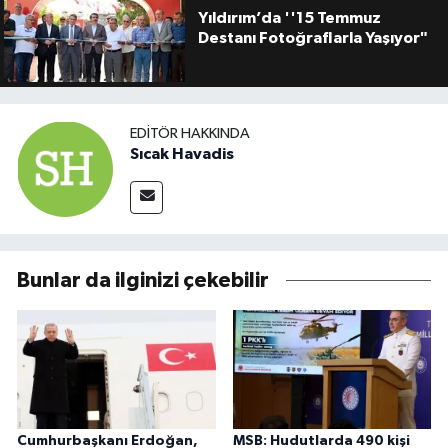
Yıldırım’da ''15 Temmuz
Destanı Fotoğraflarla Yaşıyor"
EDITÖR HAKKINDA
Sıcak Havadis
Bunlar da ilginizi çekebilir
Cumhurbaşkanı Erdoğan,
MSB: Hudutlarda 490 kişi