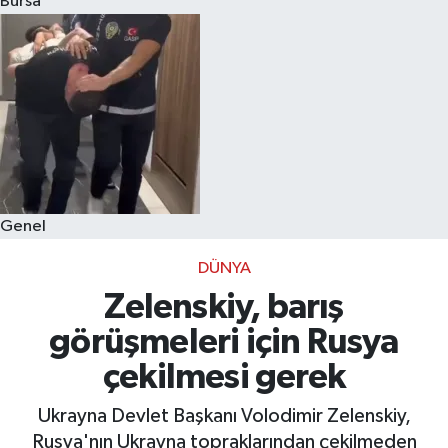
Bursa
Eğitim
Sağlık
Dünya
Magazin
Genel
Gündem
DÜNYA
Kültür & Sanat
Zelenskiy, barış
görüşmeleri için Rusya
Teknoloji
çekilmesi gerek
Bilim
Ukrayna Devlet Başkanı Volodimir Zelenskiy,
Rusya'nın Ukrayna topraklarından çekilmeden
Genel