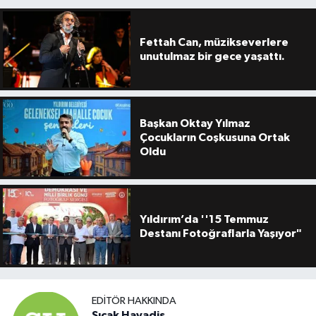
Fettah Can, müzikseverlere
unutulmaz bir gece yaşattı.
Başkan Oktay Yılmaz
Çocukların Coşkusuna Ortak
Oldu
Yıldırım’da ''15 Temmuz
Destanı Fotoğraflarla Yaşıyor"
EDITÖR HAKKINDA
Sıcak Havadis