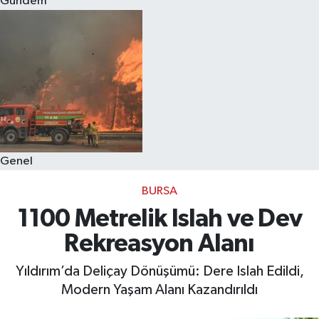
Gündem
Eğitim
Sağlık
Dünya
Magazin
Genel
Gündem
BURSA
Kültür & Sanat
1100 Metrelik Islah ve Dev
Rekreasyon Alanı
Teknoloji
Yıldırım’da Deliçay Dönüşümü: Dere Islah Edildi,
Bilim
Modern Yaşam Alanı Kazandırıldı
Genel