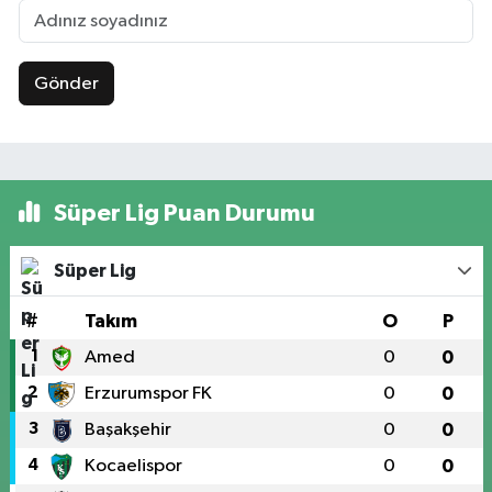
Gönder
Süper Lig Puan Durumu
Süper Lig
#
Takım
O
P
1
Amed
0
0
2
Erzurumspor FK
0
0
3
Başakşehir
0
0
4
Kocaelispor
0
0