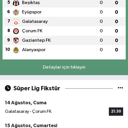
5
Beşiktaş
0
0
6
Eyüpspor
0
0
7
Galatasaray
0
0
8
Çorum FK
0
0
9
Gaziantep FK
0
0
10
Alanyaspor
0
0
Detaylar için tıklayın
Süper Lig Fikstür
14 Ağustos, Cuma
Galatasaray - Çorum FK
21:30
15 Ağustos, Cumartesi