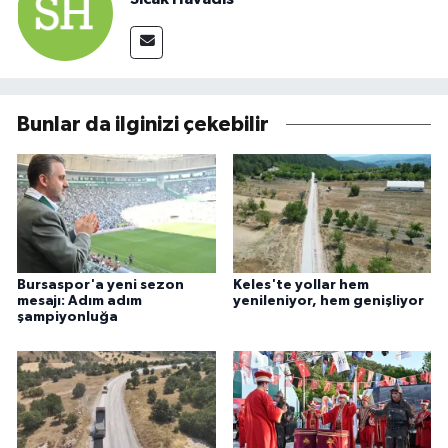
Bunlar da ilginizi çekebilir
Bursaspor'a yeni sezon
Keles'te yollar hem
mesajı: Adım adım
yenileniyor, hem genişliyor
şampiyonluğa