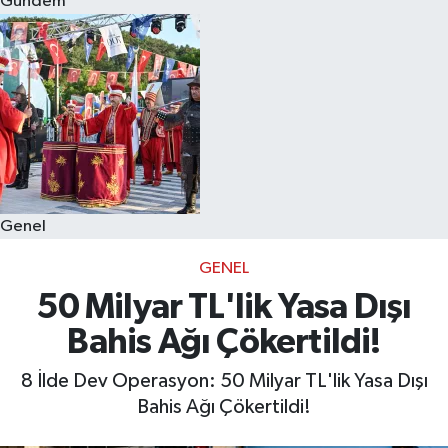
Gündem
Eğitim
Sağlık
Dünya
Magazin
Genel
Gündem
GENEL
Kültür & Sanat
50 Milyar TL'lik Yasa Dışı
Bahis Ağı Çökertildi!
Teknoloji
8 İlde Dev Operasyon: 50 Milyar TL'lik Yasa Dışı
Bilim
Bahis Ağı Çökertildi!
Genel