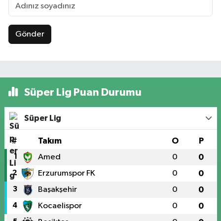
Gönder
Süper Lig Puan Durumu
Süper Lig
#
Takım
O
P
1
Amed
0
0
2
Erzurumspor FK
0
0
3
Başakşehir
0
0
4
Kocaelispor
0
0