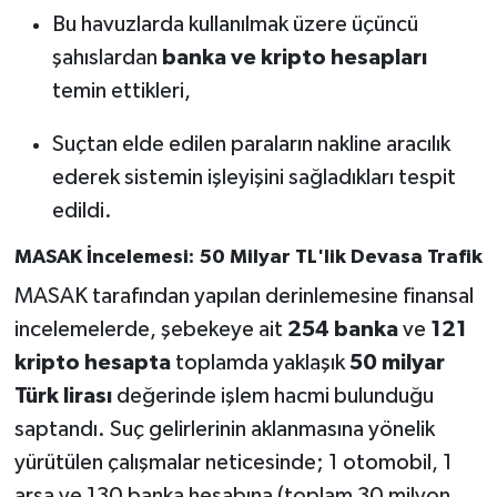
Bu havuzlarda kullanılmak üzere üçüncü
şahıslardan
banka ve kripto hesapları
temin ettikleri,
Suçtan elde edilen paraların nakline aracılık
ederek sistemin işleyişini sağladıkları tespit
edildi.
MASAK İncelemesi: 50 Milyar TL'lik Devasa Trafik
MASAK tarafından yapılan derinlemesine finansal
incelemelerde, şebekeye ait
254 banka
ve
121
kripto hesapta
toplamda yaklaşık
50 milyar
Türk lirası
değerinde işlem hacmi bulunduğu
saptandı. Suç gelirlerinin aklanmasına yönelik
yürütülen çalışmalar neticesinde; 1 otomobil, 1
arsa ve 130 banka hesabına (toplam 30 milyon