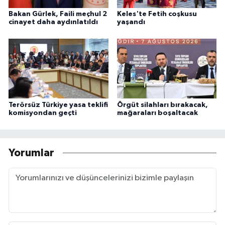
Bakan Gürlek, Faili meçhul 2
Keles'te Fetih coşkusu
cinayet daha aydınlatıldı
yaşandı
Terörsüz Türkiye yasa teklifi
Örgüt silahları bırakacak,
komisyondan geçti
mağaraları boşaltacak
Yorumlar