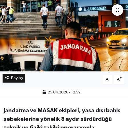
Bilim, Teknoloji
Paylaş
-
+
A
A
25.04.2026 - 12:59
Jandarma ve MASAK ekipleri, yasa dışı bahis
şebekelerine yönelik 8 aydır sürdürdüğü
teknik ve fiziki takibi operasyonla