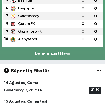
5
Beşiktaş
0
0
6
Eyüpspor
0
0
7
Galatasaray
0
0
8
Çorum FK
0
0
9
Gaziantep FK
0
0
10
Alanyaspor
0
0
Detaylar için tıklayın
Süper Lig Fikstür
14 Ağustos, Cuma
Galatasaray - Çorum FK
21:30
15 Ağustos, Cumartesi