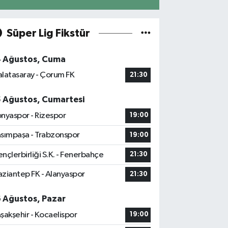
Süper Lig Fikstür
4 Ağustos, Cuma
latasaray - Çorum FK
21:30
5 Ağustos, Cumartesi
nyaspor - Rizespor
19:00
sımpaşa - Trabzonspor
19:00
nçlerbirliği S.K. - Fenerbahçe
21:30
ziantep FK - Alanyaspor
21:30
6 Ağustos, Pazar
şakşehir - Kocaelispor
19:00