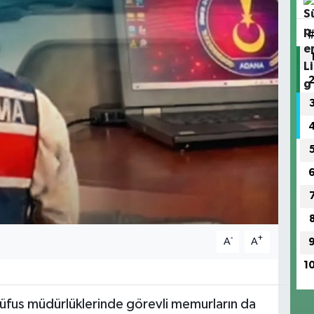
-
+
A
A
1
nüfus müdürlüklerinde görevli memurların da