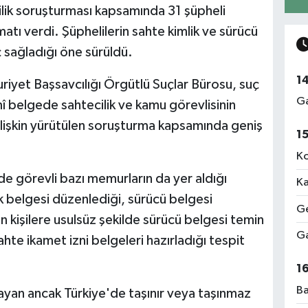
cilik soruşturması kapsamında 31 şüpheli
tı verdi. Şüphelilerin sahte kimlik ve sürücü
 sağladığı öne sürüldü.
1
iyet Başsavcılığı Örgütlü Suçlar Bürosu, suç
Ga
 belgede sahtecilik ve kamu görevlisinin
 ilişkin yürütülen soruşturma kapsamında geniş
1
Ko
e görevli bazı memurların da yer aldığı
Ka
ik belgesi düzenlediği, sürücü belgesi
Ge
n kişilere usulsüz şekilde sürücü belgesi temin
Ga
ahte ikamet izni belgeleri hazırladığı tespit
1
Ba
şayan ancak Türkiye'de taşınır veya taşınmaz