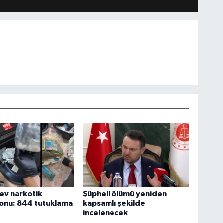
dev narkotik
Şüpheli ölümü yeniden
onu: 844 tutuklama
kapsamlı şekilde
incelenecek