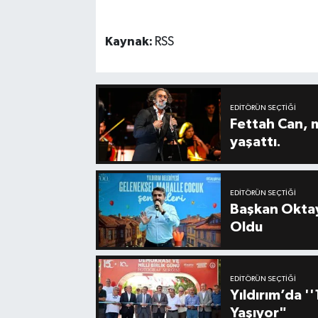
Kaynak:
RSS
EDITÖRÜN SEÇTIĞI
Fettah Can, 
yaşattı.
EDITÖRÜN SEÇTIĞI
Başkan Oktay
Oldu
EDITÖRÜN SEÇTIĞI
Yıldırım’da 
Yaşıyor"