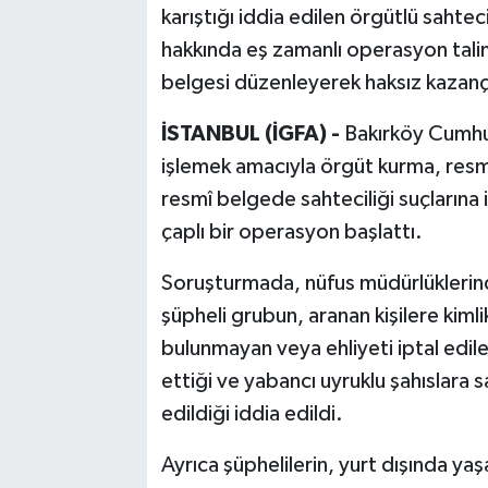
karıştığı iddia edilen örgütlü sahte
hakkında eş zamanlı operasyon talima
Bilim, Teknoloji
belgesi düzenleyerek haksız kazanç
İSTANBUL (İGFA) -
Bakırköy Cumhur
işlemek amacıyla örgüt kurma, resmî
resmî belgede sahteciliği suçlarına
çaplı bir operasyon başlattı.
Soruşturmada, nüfus müdürlüklerind
şüpheli grubun, aranan kişilere kiml
bulunmayan veya ehliyeti iptal edile
ettiği ve yabancı uyruklu şahıslara s
edildiği iddia edildi.
Ayrıca şüphelilerin, yurt dışında ya