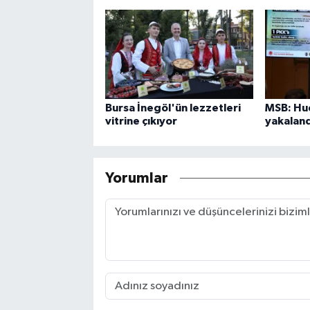
Bursa İnegöl'ün lezzetleri
MSB: Hud
vitrine çıkıyor
yakaland
Yorumlar