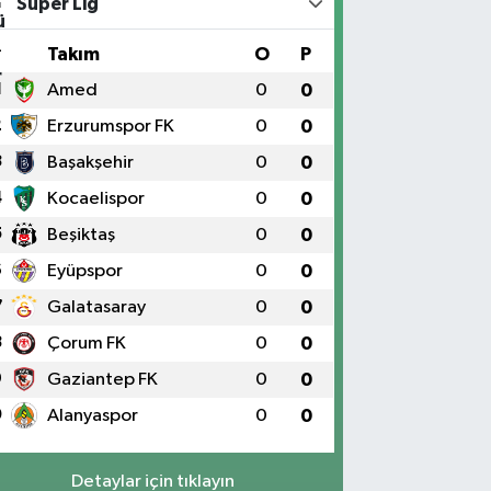
Süper Lig
#
Takım
O
P
1
Amed
0
0
2
Erzurumspor FK
0
0
3
Başakşehir
0
0
4
Kocaelispor
0
0
5
Beşiktaş
0
0
6
Eyüpspor
0
0
7
Galatasaray
0
0
8
Çorum FK
0
0
9
Gaziantep FK
0
0
0
Alanyaspor
0
0
Detaylar için tıklayın