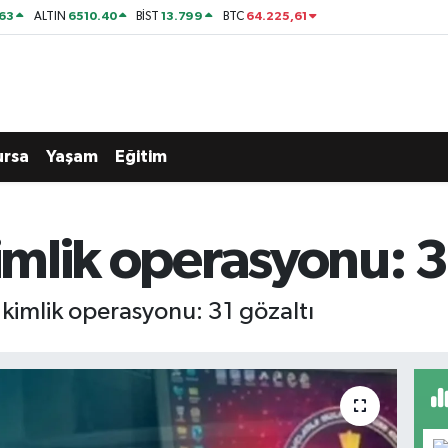
63
6510.40
13.799
64.225,61
ALTIN
BİST
BTC
ursa
Yaşam
Eğitim
kimlik operasyonu: 3
e kimlik operasyonu: 31 gözaltı