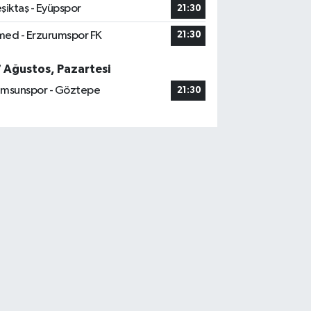
şiktaş - Eyüpspor
21:30
ed - Erzurumspor FK
21:30
7 Ağustos, Pazartesi
msunspor - Göztepe
21:30