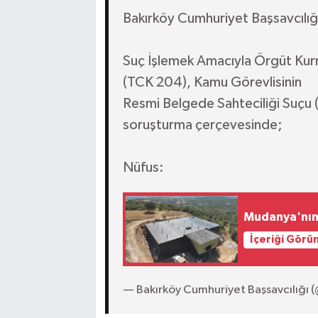
Bakırköy Cumhuriyet Başsavcılığ
Suç İşlemek Amacıyla Örgüt Kur
(TCK 204), Kamu Görevlisinin
Resmi Belgede Sahteciliği Suçu 
soruşturma çerçevesinde;
Nüfus:
Mudanya'nın 
İçeriği Görü
— Bakırköy Cumhuriyet Başsavcılığı 