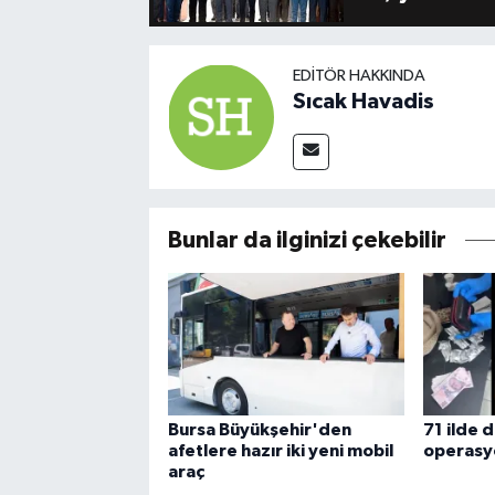
EDITÖR HAKKINDA
Sıcak Havadis
Bunlar da ilginizi çekebilir
Bursa Büyükşehir'den
71 ilde 
afetlere hazır iki yeni mobil
operasy
araç