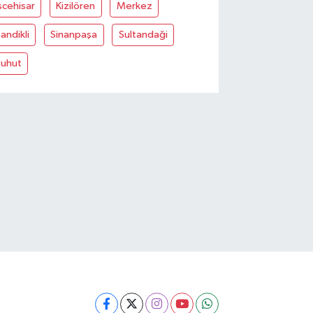
scehisar
Kizilören
Merkez
andikli
Sinanpaşa
Sultandaği
Şuhut