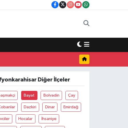
fyonkarahisar Diğer İlçeler
Başmakçi
Bayat
Bolvadin
Çay
Çobanlar
Dazkiri
Dinar
Emirdağ
vciler
Hocalar
İhsaniye