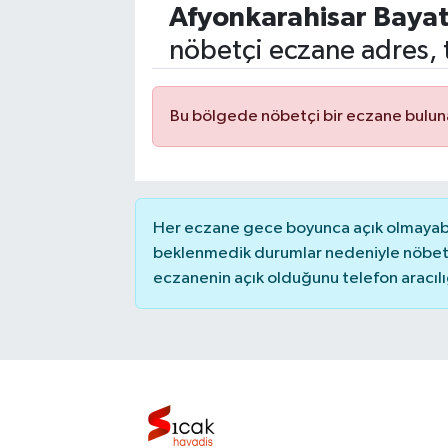
Afyonkarahisar
Baya
Eğitim
nöbetçi eczane adres, 
Sağlık
Bu bölgede nöbetçi bir eczane bulu
Dünya
Magazin
Her eczane gece boyunca açık olmayabili
Gündem
beklenmedik durumlar nedeniyle nöbete
eczanenin açık olduğunu telefon aracılığıy
Kültür & Sanat
Teknoloji
Bilim
Genel