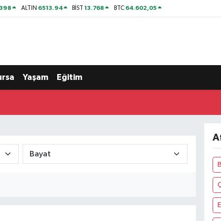
2398
6513.94
13.768
64.602,05
ALTIN
BİST
BTC
ursa
Yaşam
Eğitim
A
E