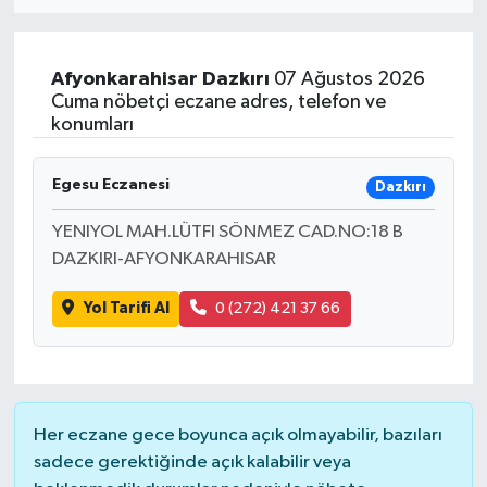
Eğitim
Afyonkarahisar
Dazkırı
07 Ağustos 2026
Sağlık
Cuma nöbetçi eczane adres, telefon ve
konumları
Dünya
Egesu Eczanesi
Dazkırı
Magazin
YENIYOL MAH.LÜTFI SÖNMEZ CAD.NO:18 B
DAZKIRI-AFYONKARAHISAR
Gündem
Yol Tarifi Al
0 (272) 421 37 66
Kültür & Sanat
Teknoloji
Bilim
Her eczane gece boyunca açık olmayabilir, bazıları
sadece gerektiğinde açık kalabilir veya
Genel