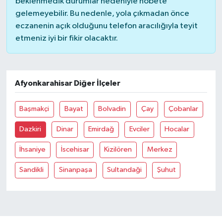
beklenmedik durumlar nedeniyle nöbete
gelemeyebilir. Bu nedenle, yola çıkmadan önce
Bilim, Teknoloji
eczanenin açık olduğunu telefon aracılığıyla teyit
etmeniz iyi bir fikir olacaktır.
Afyonkarahisar Diğer İlçeler
Başmakçi
Bayat
Bolvadin
Çay
Çobanlar
Dazkiri
Dinar
Emirdağ
Evciler
Hocalar
İhsaniye
İscehisar
Kizilören
Merkez
Sandikli
Sinanpaşa
Sultandaği
Şuhut