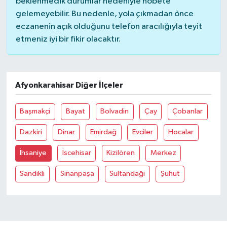
beklenmedik durumlar nedeniyle nöbete
gelemeyebilir. Bu nedenle, yola çıkmadan önce
Bilim, Teknoloji
eczanenin açık olduğunu telefon aracılığıyla teyit
etmeniz iyi bir fikir olacaktır.
Afyonkarahisar Diğer İlçeler
Başmakçi
Bayat
Bolvadin
Çay
Çobanlar
Dazkiri
Dinar
Emirdağ
Evciler
Hocalar
İhsaniye
İscehisar
Kizilören
Merkez
Sandikli
Sinanpaşa
Sultandaği
Şuhut