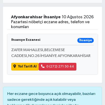
Eğitim
Afyonkarahisar
İhsaniye
10 Ağustos 2026
Sağlık
Pazartesi nöbetçi eczane adres, telefon ve
konumları
Dünya
Ihsanıye Eczanesi
İhsaniye
Magazin
ZAFER MAHALLESI,BELCEMESE
CADDESI,NO.26 İHSANİYE AFYONKARAHİSAR
Gündem
Yol Tarifi Al
0 (272) 271 50 44
Kültür & Sanat
Teknoloji
Bilim
Her eczane gece boyunca açık olmayabilir, bazıları
sadece gerektiğinde açık kalabilir veya
Genel