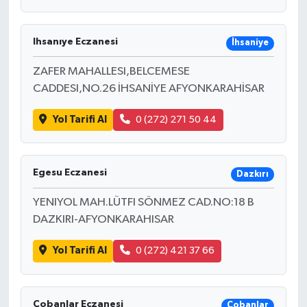
Ihsanıye Eczanesi
İhsaniye
ZAFER MAHALLESI,BELCEMESE
CADDESI,NO.26 İHSANİYE AFYONKARAHİSAR
Yol Tarifi Al
0 (272) 271 50 44
Egesu Eczanesi
Dazkırı
YENIYOL MAH.LÜTFI SÖNMEZ CAD.NO:18 B
DAZKIRI-AFYONKARAHISAR
Yol Tarifi Al
0 (272) 421 37 66
Çobanlar Eczanesi
Çobanlar