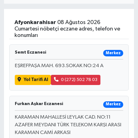
Eğitim
Afyonkarahisar
08 Ağustos 2026
Sağlık
Cumartesi nöbetçi eczane adres, telefon ve
konumları
Dünya
Semt Eczanesi
Merkez
Magazin
EŞREFPAŞA MAH. 693.SOKAK NO:24 A
Gündem
Yol Tarifi Al
0 (272) 502 78 03
Kültür & Sanat
Furkan Aşkar Eczanesi
Merkez
Teknoloji
KARAMAN MAHALLESİ LEYLAK CAD. NO:11
Bilim
AZAFER MEYDANI TÜRK TELEKOM KARŞI ARASI
KARAMAN CAMİ ARKASI
Genel