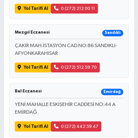
Yol Tarifi Al
0 (272) 212 00 11
Bilim, Teknoloji
Mezgıl Eczanesi
Sandıklı
ÇAKIR MAH.İSTASYON CAD.NO:86 SANDIKLI-
AFYONKARAHISAR
Yol Tarifi Al
0 (272) 512 59 70
Bal Eczanesi
Emirdağ
YENİ MAHALLE ESKİŞEHİR CADDESİ NO:44 A
EMİRDAĞ
Yol Tarifi Al
0 (272) 442 59 47