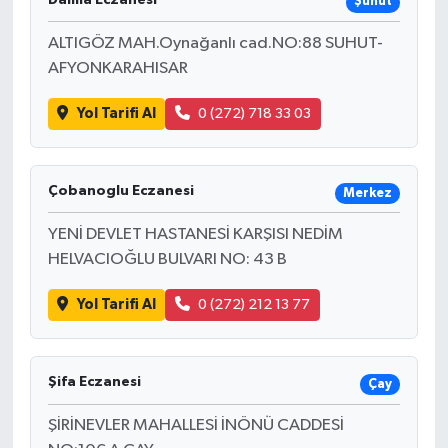
Şuhut
ALTIGÖZ MAH.Oynağanlı cad.NO:88 SUHUT-
AFYONKARAHISAR
Yol Tarifi Al
0 (272) 718 33 03
Çobanoglu Eczanesi
Merkez
YENİ DEVLET HASTANESİ KARŞISI NEDİM
HELVACIOĞLU BULVARI NO: 43 B
Yol Tarifi Al
0 (272) 212 13 77
Şifa Eczanesi
Çay
ŞİRİNEVLER MAHALLESİ İNÖNÜ CADDESİ