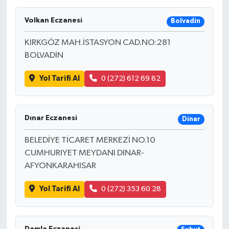
Volkan Eczanesi
Bolvadin
KIRKGÖZ MAH.İSTASYON CAD.NO:281
BOLVADİN
Yol Tarifi Al
0 (272) 612 69 82
Dınar Eczanesi
Dinar
BELEDİYE TİCARET MERKEZİ NO.10
CUMHURIYET MEYDANI DINAR-
AFYONKARAHISAR
Yol Tarifi Al
0 (272) 353 60 28
Damla Eczanesi