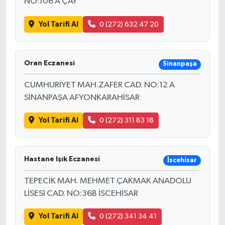
NO:106 A ÇAY
Yol Tarifi Al
0 (272) 632 47 20
Oran Eczanesi
Sinanpaşa
CUMHURİYET MAH.ZAFER CAD. NO:12 A
SİNANPAŞA AFYONKARAHİSAR
Yol Tarifi Al
0 (272) 311 83 18
Hastane Işık Eczanesi
İscehisar
TEPECİK MAH. MEHMET ÇAKMAK ANADOLU
LİSESİ CAD. NO:36B İSCEHİSAR
Yol Tarifi Al
0 (272) 341 34 41