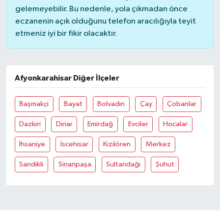
gelemeyebilir. Bu nedenle, yola çıkmadan önce
eczanenin açık olduğunu telefon aracılığıyla teyit
etmeniz iyi bir fikir olacaktır.
Afyonkarahisar Diğer İlçeler
Başmakçi
Bayat
Bolvadin
Çay
Çobanlar
Dazkiri
Dinar
Emirdağ
Evciler
Hocalar
İhsaniye
İscehisar
Kizilören
Merkez
Sandikli
Sinanpaşa
Sultandaği
Şuhut