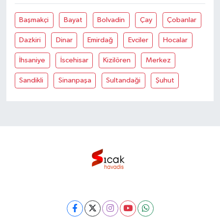
Başmakçi
Bayat
Bolvadin
Çay
Çobanlar
Dazkiri
Dinar
Emirdağ
Evciler
Hocalar
İhsaniye
İscehisar
Kizilören
Merkez
Sandikli
Sinanpaşa
Sultandaği
Şuhut