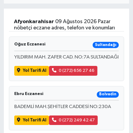
Eğitim
Afyonkarahisar
09 Ağustos 2026 Pazar
Sağlık
nöbetçi eczane adres, telefon ve konumları
Dünya
Oğuz Eczanesi
Sultandağı
Magazin
YILDIRIM MAH. ZAFER CAD. NO:7A SULTANDAĞI
Yol Tarifi Al
0 (272) 656 27 46
Gündem
Kültür & Sanat
Ebru Eczanesi
Bolvadin
Teknoloji
BADEMLİ MAH.ŞEHİTLER CADDESİ NO:230A
Bilim
Yol Tarifi Al
0 (272) 249 42 47
Genel