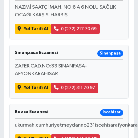
NAZMİ SAATÇİ MAH. NO:8 A 6 NOLU SAĞLIK
OCAĞI KARŞISI HARBİŞ
Yol Tarifi Al
0 (272) 217 70 69
Sınanpasa Eczanesi
Sinanpaşa
ZAFER CAD.NO:33 SINANPASA-
AFYONKARAHISAR
Yol Tarifi Al
0 (272) 311 70 97
Bozca Eczanesi
İscehisar
ukurmah.cumhuriyetmeydanno231iscehisarafyonkara