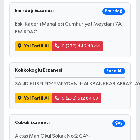
Emirdağ Eczanesi
Emirdağ
Bilim, Teknoloji
Eski Kacerli Mahallesi Cumhuriyet Meydanı 7A
EMİRDAĞ
Yol Tarifi Al
0 (272) 442 43 44
Kokkokoglu Eczanesi
Sandıklı
SANDIKLIBELEDYEMEYDANI.HALKBANKKARIAPRAZI.A
Yol Tarifi Al
0 (272) 512 84 03
Çubuk Eczanesi
Çay
Aktaş Mah.Okul Sokak No:2 ÇAY-