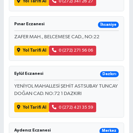
Yol Tarifi Al
0 (272) 341 26 27
Pınar Eczanesi
İhsaniye
ZAFER MAH., BELCEMESE CAD., NO:22
Yol Tarifi Al
0 (272) 271 56 06
Eylül Eczanesi
Dazkırı
YENİYOL MAHALLESİ ŞEHİT ASTSUBAY TUNCAY
DOĞAN CAD. NO:72 1 DAZKIRI
Yol Tarifi Al
0 (272) 421 35 59
Aydenız Eczanesi
Merkez