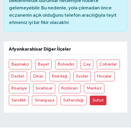
beklenmedik durumlar nedeniyle nöbete
gelemeyebilir. Bu nedenle, yola çıkmadan önce
Bilim, Teknoloji
eczanenin açık olduğunu telefon aracılığıyla teyit
etmeniz iyi bir fikir olacaktır.
Afyonkarahisar Diğer İlçeler
Başmakçi
Bayat
Bolvadin
Çay
Çobanlar
Dazkiri
Dinar
Emirdağ
Evciler
Hocalar
İhsaniye
İscehisar
Kizilören
Merkez
Sandikli
Sinanpaşa
Sultandaği
Şuhut