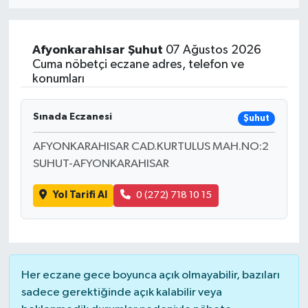
Eğitim
Afyonkarahisar
Şuhut
07 Ağustos 2026
Sağlık
Cuma nöbetçi eczane adres, telefon ve
konumları
Dünya
Sınada Eczanesi
Şuhut
Magazin
AFYONKARAHISAR CAD.KURTULUS MAH.NO:2
SUHUT-AFYONKARAHISAR
Gündem
Yol Tarifi Al
0 (272) 718 10 15
Kültür & Sanat
Teknoloji
Bilim
Her eczane gece boyunca açık olmayabilir, bazıları
sadece gerektiğinde açık kalabilir veya
Genel