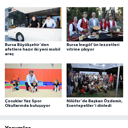
Bursa Büyükşehir'den
Bursa İnegöl'ün lezzetleri
afetlere hazır iki yeni mobil
vitrine çıkıyor
araç
Çocuklar Yaz Spor
Nilüfer'de Başkan Özdemir,
Okullarında buluşuyor
Esentepeliler'i dinledi