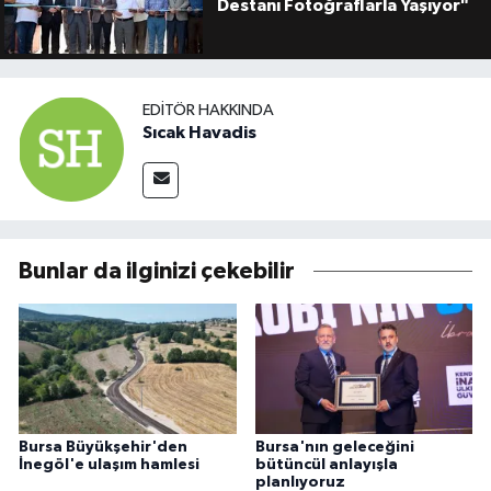
Destanı Fotoğraflarla Yaşıyor"
EDITÖR HAKKINDA
Sıcak Havadis
Bunlar da ilginizi çekebilir
Bursa Büyükşehir'den
Bursa'nın geleceğini
İnegöl'e ulaşım hamlesi
bütüncül anlayışla
planlıyoruz