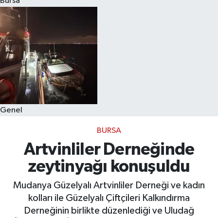
Bursa
Eğitim
Sağlık
Dünya
Magazin
Genel
Gündem
BURSA
Kültür & Sanat
Artvinliler Derneğinde
zeytinyağı konuşuldu
Teknoloji
Mudanya Güzelyalı Artvinliler Derneği ve kadın
Bilim
kolları ile Güzelyalı Çiftçileri Kalkındırma
Derneğinin birlikte düzenlediği ve Uludağ
Genel