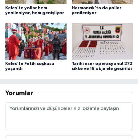
Keles'te yollar hem
Harmancık'ta da yollar
yenileniyor, hem genişliyor
yenileniyor
Keles'te Fetih coşkusu
Tarihi eser operasyonu! 273
yaşandı
sikke ve 18 obje ele geçirildi
Yorumlar