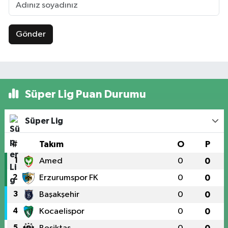
Gönder
Süper Lig Puan Durumu
Süper Lig
#
Takım
O
P
1
Amed
0
0
2
Erzurumspor FK
0
0
3
Başakşehir
0
0
4
Kocaelispor
0
0
5