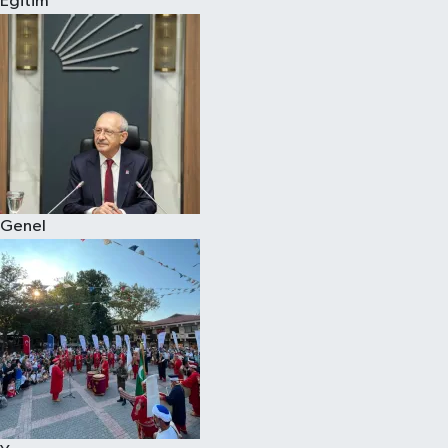
Eğitim
Eğitim
Sağlık
Dünya
Magazin
Genel
Gündem
Kültür & Sanat
Teknoloji
Bilim
Genel