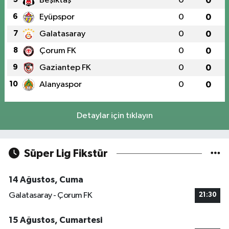
Beşiktaş
0
0
6
Eyüpspor
0
0
7
Galatasaray
0
0
8
Çorum FK
0
0
9
Gaziantep FK
0
0
10
Alanyaspor
0
0
Detaylar için tıklayın
Süper Lig Fikstür
14 Ağustos, Cuma
Galatasaray - Çorum FK
21:30
15 Ağustos, Cumartesi