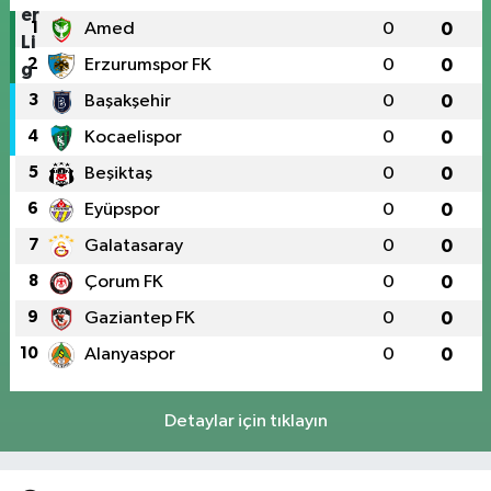
1
Amed
0
0
2
Erzurumspor FK
0
0
3
Başakşehir
0
0
4
Kocaelispor
0
0
5
Beşiktaş
0
0
6
Eyüpspor
0
0
7
Galatasaray
0
0
8
Çorum FK
0
0
9
Gaziantep FK
0
0
10
Alanyaspor
0
0
Detaylar için tıklayın