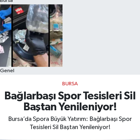
Bursa
Eğitim
Sağlık
Dünya
Magazin
Genel
Gündem
BURSA
Kültür & Sanat
Bağlarbaşı Spor Tesisleri Sil
Baştan Yenileniyor!
Teknoloji
Bursa’da Spora Büyük Yatırım: Bağlarbaşı Spor
Bilim
Tesisleri Sil Baştan Yenileniyor!
Genel