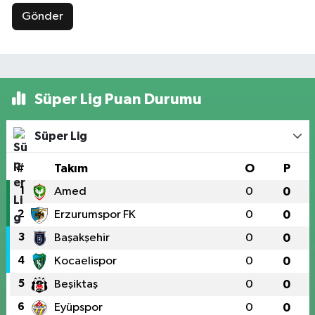
Gönder
Süper Lig Puan Durumu
Süper Lig
#
Takım
O
P
1
Amed
0
0
2
Erzurumspor FK
0
0
3
Başakşehir
0
0
4
Kocaelispor
0
0
5
Beşiktaş
0
0
6
Eyüpspor
0
0