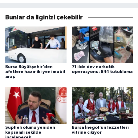
Bunlar da ilginizi çekebilir
Bursa Büyükşehir'den
71 ilde dev narkotik
afetlere hazır iki yeni mobil
operasyonu: 844 tutuklama
araç
Şüpheli ölümü yeniden
Bursa İnegöl'ün lezzetleri
kapsamlı şekilde
vitrine çıkıyor
incelenecek