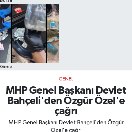
Bursa
Eğitim
Sağlık
Dünya
Magazin
Genel
Gündem
GENEL
Kültür & Sanat
MHP Genel Başkanı Devlet
Bahçeli'den Özgür Özel'e
Teknoloji
çağrı
Bilim
MHP Genel Başkanı Devlet Bahçeli'den Özgür
Özel'e çağrı
Genel