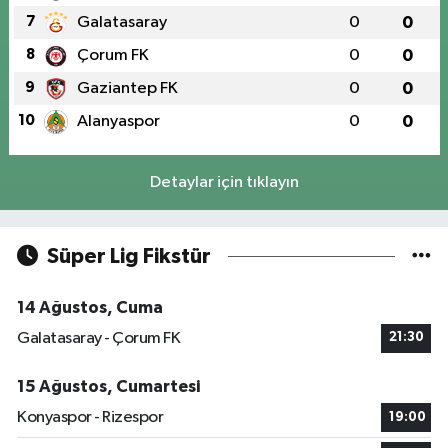
7
Galatasaray
0
0
8
Çorum FK
0
0
9
Gaziantep FK
0
0
10
Alanyaspor
0
0
Detaylar için tıklayın
Süper Lig Fikstür
14 Ağustos, Cuma
Galatasaray - Çorum FK
21:30
15 Ağustos, Cumartesi
Konyaspor - Rizespor
19:00