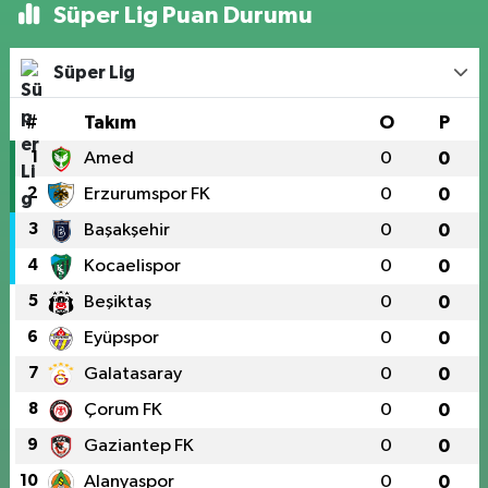
Süper Lig Puan Durumu
Süper Lig
#
Takım
O
P
1
Amed
0
0
2
Erzurumspor FK
0
0
3
Başakşehir
0
0
4
Kocaelispor
0
0
5
Beşiktaş
0
0
6
Eyüpspor
0
0
7
Galatasaray
0
0
8
Çorum FK
0
0
9
Gaziantep FK
0
0
10
Alanyaspor
0
0