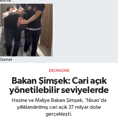
Bursa
Eğitim
Sağlık
Dünya
Magazin
Genel
Gündem
EKONOMI
Kültür & Sanat
Bakan Şimşek: Cari açık
yönetilebilir seviyelerde
Teknoloji
Hazine ve Maliye Bakanı Şimşek, 'Nisan'da
Bilim
yıllıklandırılmış cari açık 37 milyar dolar
gerçekleşti.
Genel