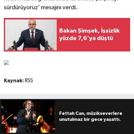
sürdürüyoruz' mesajını verdi.
Bakan Şimşek, İşsizlik
yüzde 7,6'ya düştü
Kaynak:
RSS
Fettah Can, müzikseverlere
unutulmaz bir gece yaşattı.