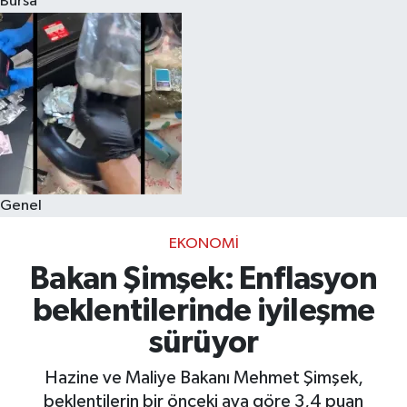
Bursa
Eğitim
Sağlık
Dünya
Magazin
Genel
Gündem
EKONOMI
Kültür & Sanat
Bakan Şimşek: Enflasyon
beklentilerinde iyileşme
Teknoloji
sürüyor
Bilim
Hazine ve Maliye Bakanı Mehmet Şimşek,
beklentilerin bir önceki aya göre 3,4 puan
Genel