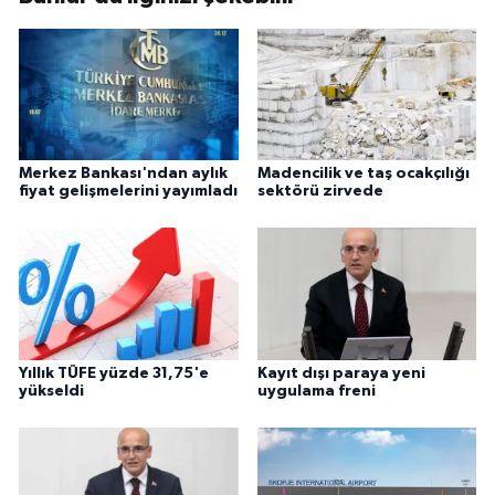
Merkez Bankası'ndan aylık
Madencilik ve taş ocakçılığı
fiyat gelişmelerini yayımladı
sektörü zirvede
Yıllık TÜFE yüzde 31,75'e
Kayıt dışı paraya yeni
yükseldi
uygulama freni