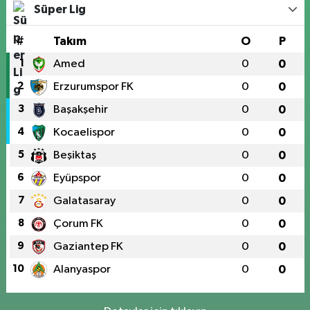
Süper Lig
#
Takım
O
P
1
Amed
0
0
2
Erzurumspor FK
0
0
3
Başakşehir
0
0
4
Kocaelispor
0
0
5
Beşiktaş
0
0
6
Eyüpspor
0
0
7
Galatasaray
0
0
8
Çorum FK
0
0
9
Gaziantep FK
0
0
10
Alanyaspor
0
0