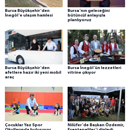
Bursa Büyükşehir'den
Bursa'nın geleceğini
İnegöl'e ulaşım hamlesi
bütüncül anlayışla
planlıyoruz
Bursa Büyükşehir'den
Bursa İnegöl'ün lezzetleri
afetlere hazır iki yeni mobil
vitrine çıkıyor
araç
Çocuklar Yaz Spor
Nilüfer'de Başkan Özdemir,
Okullarında buluşuyor
Esentepeliler'i dinledi