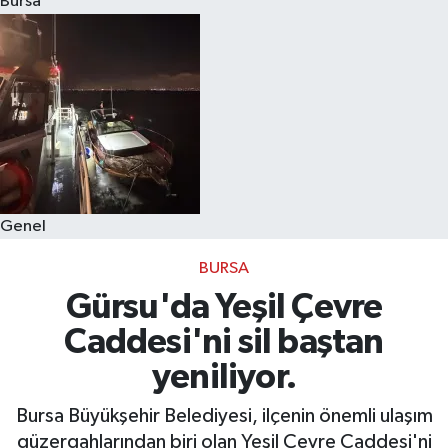
Bursa
Eğitim
Sağlık
Dünya
Magazin
Genel
Gündem
BURSA
Kültür & Sanat
Gürsu'da Yeşil Çevre
Caddesi'ni sil baştan
Teknoloji
yeniliyor.
Bilim
Bursa Büyükşehir Belediyesi, ilçenin önemli ulaşım
güzergahlarından biri olan Yeşil Çevre Caddesi'ni
Genel