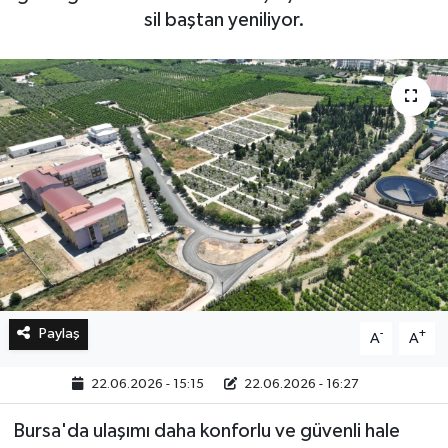
sil baştan yeniliyor.
Bilim, Teknoloji
Paylaş
-
+
A
A
22.06.2026 - 15:15
22.06.2026 - 16:27
Bursa'da ulaşımı daha konforlu ve güvenli hale