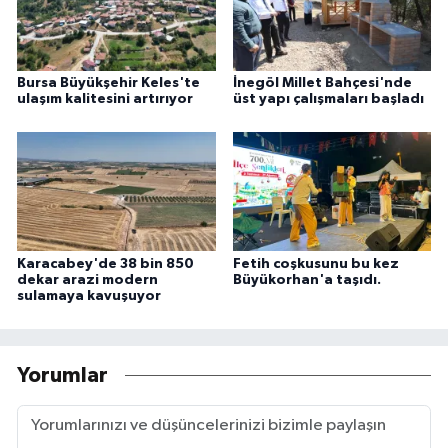
Bursa Büyükşehir Keles'te
İnegöl Millet Bahçesi'nde
ulaşım kalitesini artırıyor
üst yapı çalışmaları başladı
Karacabey'de 38 bin 850
Fetih coşkusunu bu kez
dekar arazi modern
Büyükorhan'a taşıdı.
sulamaya kavuşuyor
Yorumlar