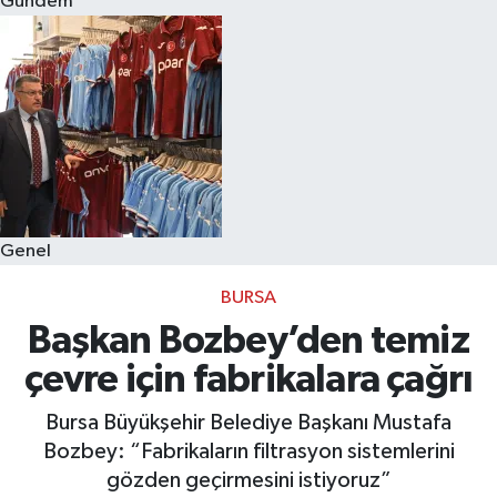
Gündem
Eğitim
Sağlık
Dünya
Magazin
Genel
Gündem
BURSA
Kültür & Sanat
Başkan Bozbey’den temiz
çevre için fabrikalara çağrı
Teknoloji
Bursa Büyükşehir Belediye Başkanı Mustafa
Bilim
Bozbey: “Fabrikaların filtrasyon sistemlerini
gözden geçirmesini istiyoruz”
Genel