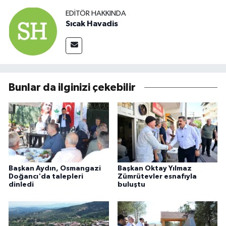
EDITÖR HAKKINDA
Sıcak Havadis
Bunlar da ilginizi çekebilir
Başkan Aydın, Osmangazi
Başkan Oktay Yılmaz
Doğancı'da talepleri
Zümrütevler esnafıyla
dinledi
buluştu