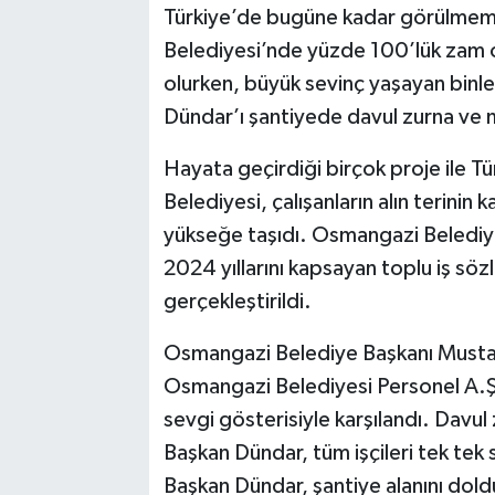
Türkiye’de bugüne kadar görülmem
Belediyesi’nde yüzde 100’lük zam or
Bilim, Teknoloji
olurken, büyük sevinç yaşayan binl
Dündar’ı şantiyede davul zurna ve me
Hayata geçirdiği birçok proje ile T
Belediyesi, çalışanların alın terinin 
yükseğe taşıdı. Osmangazi Belediye
2024 yıllarını kapsayan toplu iş s
gerçekleştirildi.
Osmangazi Belediye Başkanı Mustafa
Osmangazi Belediyesi Personel A.Ş.’
sevgi gösterisiyle karşılandı. Davul
Başkan Dündar, tüm işçileri tek tek 
Başkan Dündar, şantiye alanını dold