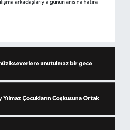
ışma arkadaşlarıyla günün anısına hatıra
müzikseverlere unutulmaz bir gece
 Yılmaz Çocukların Coşkusuna Ortak