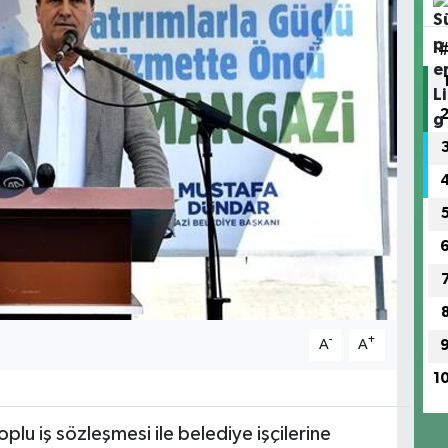
-
+
A
A
1
lu iş sözleşmesi ile belediye işçilerine