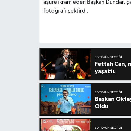
aşure ikram eden Başkan Dündar, çal
fotoğrafı çektirdi.
EDITÖRÜN SEÇTIĞI
Fettah Can, 
yaşattı.
EDITÖRÜN SEÇTIĞI
Başkan Oktay
Oldu
EDITÖRÜN SEÇTIĞI