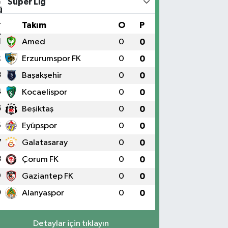
Süper Lig
#
Takım
O
P
1
Amed
0
0
2
Erzurumspor FK
0
0
3
Başakşehir
0
0
4
Kocaelispor
0
0
5
Beşiktaş
0
0
6
Eyüpspor
0
0
7
Galatasaray
0
0
8
Çorum FK
0
0
9
Gaziantep FK
0
0
0
Alanyaspor
0
0
Detaylar için tıklayın