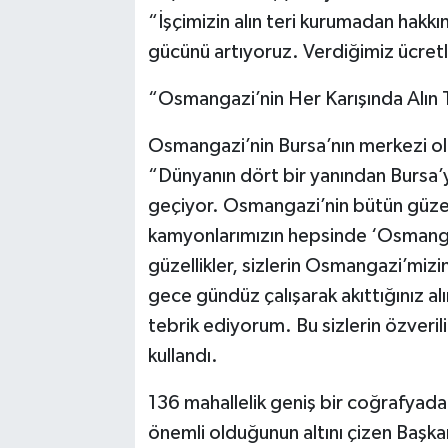
“İşçimizin alın teri kurumadan hakkı
gücünü artıyoruz. Verdiğimiz ücretl
“Osmangazi’nin Her Karışında Alın T
Osmangazi’nin Bursa’nın merkezi o
“Dünyanın dört bir yanından Bursa’
geçiyor. Osmangazi’nin bütün güzel
kamyonlarımızın hepsinde ‘Osmangaz
güzellikler, sizlerin Osmangazi’mizi
gece gündüz çalışarak akıttığınız alı
tebrik ediyorum. Bu sizlerin özverili ç
kullandı.
136 mahallelik geniş bir coğrafyada 
önemli olduğunun altını çizen Başka