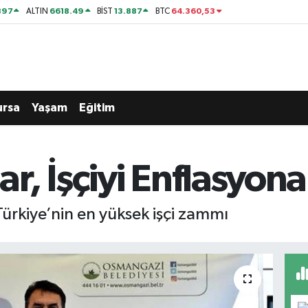
897
6618.49
13.887
64.360,53
ALTIN
BİST
BTC
ursa
Yaşam
Eğitim
, İşçiyi Enflasyon
rkiye’nin en yüksek işçi zammı