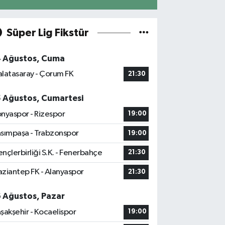
Süper Lig Fikstür
4 Ağustos, Cuma
latasaray - Çorum FK
21:30
5 Ağustos, Cumartesi
nyaspor - Rizespor
19:00
sımpaşa - Trabzonspor
19:00
nçlerbirliği S.K. - Fenerbahçe
21:30
ziantep FK - Alanyaspor
21:30
6 Ağustos, Pazar
şakşehir - Kocaelispor
19:00