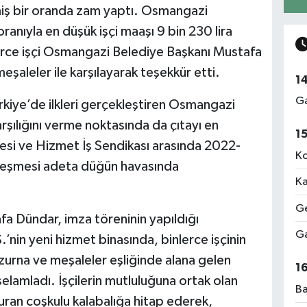
iş bir oranda zam yaptı. Osmangazi
anıyla en düşük işçi maaşı 9 bin 230 lira
erce işçi Osmangazi Belediye Başkanı Mustafa
şaleler ile karşılayarak teşekkür etti.
1
Ga
ürkiye’de ilkleri gerçekleştiren Osmangazi
karşılığını verme noktasında da çıtayı en
1
si ve Hizmet İş Sendikası arasında 2022-
Ko
özleşmesi adeta düğün havasında
Ka
Ge
 Dündar, imza töreninin yapıldığı
Ga
nin yeni hizmet binasında, binlerce işçinin
 zurna ve meşaleler eşliğinde alana gelen
1
selamladı. İşçilerin mutluluğuna ortak olan
Ba
uran coşkulu kalabalığa hitap ederek,