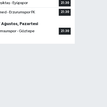
şiktaş - Eyüpspor
21:30
ed - Erzurumspor FK
21:30
7 Ağustos, Pazartesi
msunspor - Göztepe
21:30