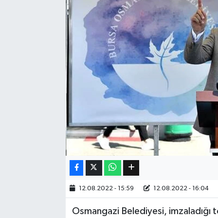
Eğitim
Sağlık
Dünya
Magazin
Gündem
Kültür & Sanat
Teknoloji
12.08.2022 - 15:59
12.08.2022 - 16:04
Bilim
Osmangazi Belediyesi, imzaladığı top
Genel