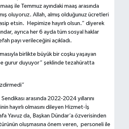
ki maaş ile Temmuz ayındaki maaş arasında
ış oluyoruz. Allah, almış olduğunuz ücretleri
nasip etsin. Hepimize hayırlı olsun.” diyerek
ündar, ayrıca her 6 ayda tüm sosyal haklar
efah payı verileceğini açıkladı.
masıyla birlikte büyük bir coşku yaşayan
nle gurur duyuyor” şeklinde tezahüratta
Ezdirmedi”
 Sendikası arasında 2022-2024 yıllarını
nin hayırlı olmasını dileyen Hizmet-İş
afa Yavuz da, Başkan Dündar’a özverisinden
türünün oluşmasına önem veren, personeli ile