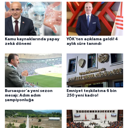
Kamu kaynaklarında yapay
YÖK'ten açıklama geldi! 4
zekâ dönemi
aylık süre tanındı
Bursaspor'a yeni sezon
Emniyet teşkilatına 6 bin
mesajı: Adım adım
250 yeni kadro!
şampiyonluğa