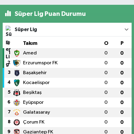
Süper Lig Puan Durumu
Süper Lig
#
Takım
O
P
1
Amed
0
0
2
Erzurumspor FK
0
0
3
Başakşehir
0
0
4
Kocaelispor
0
0
5
Beşiktaş
0
0
6
Eyüpspor
0
0
7
Galatasaray
0
0
8
Çorum FK
0
0
9
Gaziantep FK
0
0