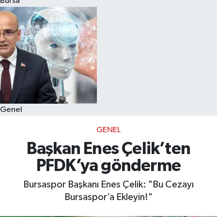
Bursa
Eğitim
Sağlık
Dünya
Magazin
Genel
Gündem
GENEL
Kültür & Sanat
Başkan Enes Çelik’ten
PFDK’ya gönderme
Teknoloji
Bursaspor Başkanı Enes Çelik: "Bu Cezayı
Bilim
Bursaspor’a Ekleyin!"
Genel