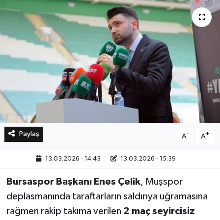
Bilim, Teknoloji
Paylaş
-
+
A
A
13.03.2026 - 14:43
13.03.2026 - 15:39
Bursaspor Başkanı Enes Çelik
, Muşspor
deplasmanında taraftarların saldırıya uğramasına
rağmen rakip takıma verilen
2 maç seyircisiz