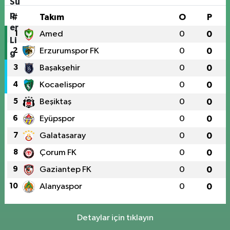
#
Takım
O
P
1
Amed
0
0
2
Erzurumspor FK
0
0
3
Başakşehir
0
0
4
Kocaelispor
0
0
5
Beşiktaş
0
0
6
Eyüpspor
0
0
7
Galatasaray
0
0
8
Çorum FK
0
0
9
Gaziantep FK
0
0
10
Alanyaspor
0
0
Detaylar için tıklayın