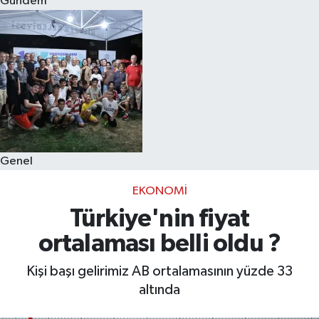
Gündem
Eğitim
Sağlık
Dünya
Magazin
Genel
Gündem
EKONOMI
Kültür & Sanat
Türkiye'nin fiyat
ortalaması belli oldu ?
Teknoloji
Kişi başı gelirimiz AB ortalamasının yüzde 33
Bilim
altında
Genel