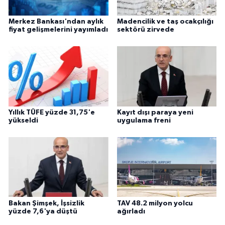
Merkez Bankası'ndan aylık
Madencilik ve taş ocakçılığı
fiyat gelişmelerini yayımladı
sektörü zirvede
Yıllık TÜFE yüzde 31,75'e
Kayıt dışı paraya yeni
yükseldi
uygulama freni
Bakan Şimşek, İşsizlik
TAV 48.2 milyon yolcu
yüzde 7,6'ya düştü
ağırladı