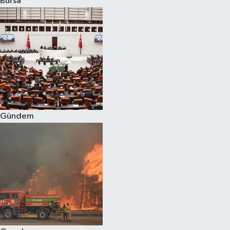
Bursa
Eğitim
Sağlık
Dünya
Magazin
Gündem
Gündem
Kültür & Sanat
Teknoloji
Bilim
Genel