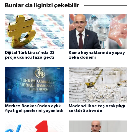
Bunlar da ilginizi çekebilir
Dijital Türk Lirası'nda 23
Kamu kaynaklarında yapay
proje üçüncü faza geçti
zekâ dönemi
Merkez Bankası'ndan aylık
Madencilik ve taş ocakçılığı
fiyat gelişmelerini yayımladı
sektörü zirvede