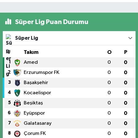
Süper Lig Puan Durumu
Süper Lig
#
Takım
O
P
1
Amed
0
0
2
Erzurumspor FK
0
0
3
Başakşehir
0
0
4
Kocaelispor
0
0
5
Beşiktaş
0
0
6
Eyüpspor
0
0
7
Galatasaray
0
0
8
Çorum FK
0
0