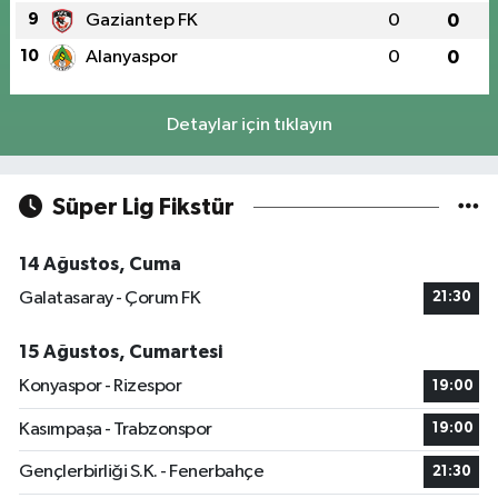
9
Gaziantep FK
0
0
10
Alanyaspor
0
0
Detaylar için tıklayın
Süper Lig Fikstür
14 Ağustos, Cuma
Galatasaray - Çorum FK
21:30
15 Ağustos, Cumartesi
Konyaspor - Rizespor
19:00
Kasımpaşa - Trabzonspor
19:00
Gençlerbirliği S.K. - Fenerbahçe
21:30