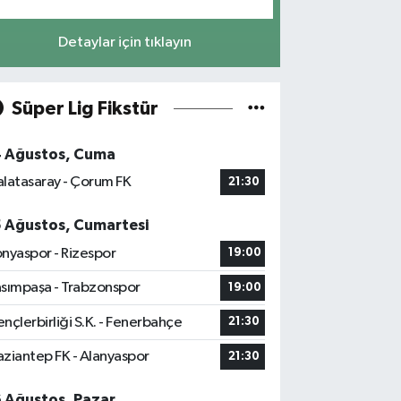
Detaylar için tıklayın
Süper Lig Fikstür
4 Ağustos, Cuma
latasaray - Çorum FK
21:30
5 Ağustos, Cumartesi
nyaspor - Rizespor
19:00
sımpaşa - Trabzonspor
19:00
nçlerbirliği S.K. - Fenerbahçe
21:30
ziantep FK - Alanyaspor
21:30
6 Ağustos, Pazar