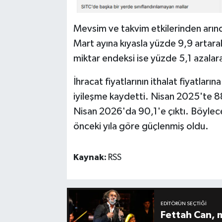
Mevsim ve takvim etkilerinden arındı
Mart ayına kıyasla yüzde 9,9 artar
miktar endeksi ise yüzde 5,1 azalar
İhracat fiyatlarının ithalat fiyatları
iyileşme kaydetti. Nisan 2025'te 88,
Nisan 2026'da 90,1'e çıktı. Böylece 
önceki yıla göre güçlenmiş oldu.
Kaynak:
RSS
EDITÖRÜN SEÇTIĞI
Fettah Can, 