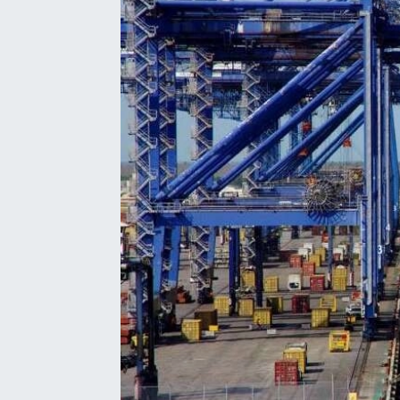
Eğitim
Sağlık
Dünya
Magazin
Gündem
Kültür & Sanat
Teknoloji
Bilim
Genel