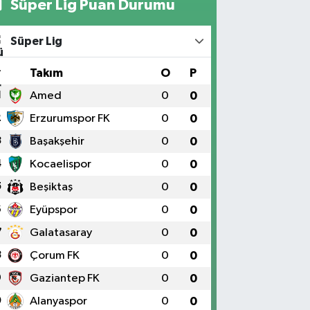
Süper Lig Puan Durumu
Süper Lig
#
Takım
O
P
1
Amed
0
0
2
Erzurumspor FK
0
0
3
Başakşehir
0
0
4
Kocaelispor
0
0
5
Beşiktaş
0
0
6
Eyüpspor
0
0
7
Galatasaray
0
0
8
Çorum FK
0
0
9
Gaziantep FK
0
0
0
Alanyaspor
0
0