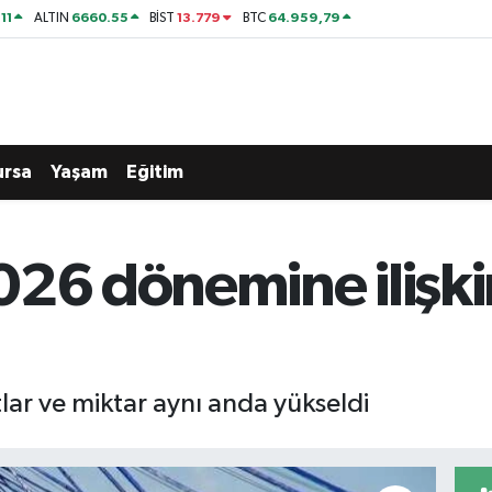
11
6660.55
13.779
64.959,79
ALTIN
BİST
BTC
ursa
Yaşam
Eğitim
26 dönemine ilişkin
atlar ve miktar aynı anda yükseldi