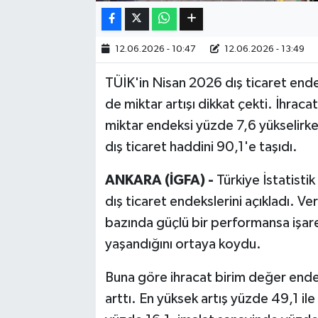
Bilim, Teknoloji
12.06.2026 - 10:47
12.06.2026 - 13:49
TÜİK'in Nisan 2026 dış ticaret end
de miktar artışı dikkat çekti. İhrac
miktar endeksi yüzde 7,6 yükselirke
dış ticaret haddini 90,1'e taşıdı.
ANKARA (İGFA) -
Türkiye İstatisti
dış ticaret endekslerini açıkladı. Ve
bazında güçlü bir performansa işare
yaşandığını ortaya koydu.
Buna göre ihracat birim değer endek
arttı. En yüksek artış yüzde 49,1 