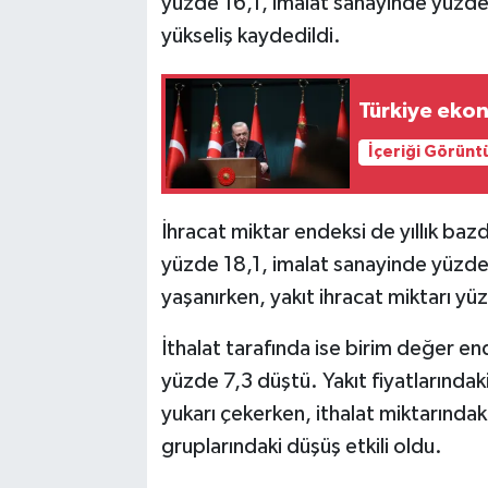
yüzde 16,1, imalat sanayinde yüzde
yükseliş kaydedildi.
Türkiye ekon
İçeriği Görünt
İhracat miktar endeksi de yıllık b
yüzde 18,1, imalat sanayinde yüzde 
yaşanırken, yakıt ihracat miktarı yü
İthalat tarafında ise birim değer en
yüzde 7,3 düştü. Yakıt fiyatlarındaki
yukarı çekerken, ithalat miktarındak
gruplarındaki düşüş etkili oldu.