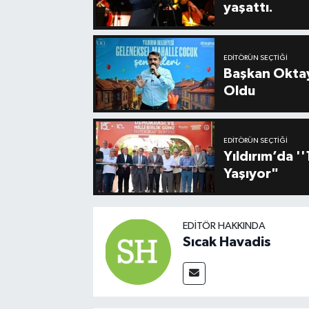
yaşattı.
EDITÖRÜN SEÇTIĞI
Başkan Oktay
Oldu
EDITÖRÜN SEÇTIĞI
Yıldırım’da 
Yaşıyor"
EDITÖR HAKKINDA
Sıcak Havadis