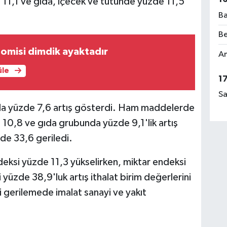
 11,1 ve gıda, içecek ve tütünde yüzde 11,5
Ba
Be
omisi dimdik ayaktadır
Am
üle
1
Sa
azda yüzde 7,6 artış gösterdi. Ham maddelerde
10,8 ve gıda grubunda yüzde 9,1'lik artış
zde 33,6 geriledi.
deksi yüzde 11,3 yükselirken, miktar endeksi
 yüzde 38,9'luk artış ithalat birim değerlerini
i gerilemede imalat sanayi ve yakıt