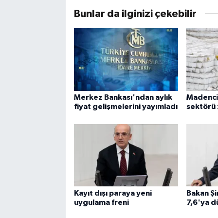
Bunlar da ilginizi çekebilir
Merkez Bankası'ndan aylık
Madencil
fiyat gelişmelerini yayımladı
sektörü
Kayıt dışı paraya yeni
Bakan Şi
uygulama freni
7,6'ya d