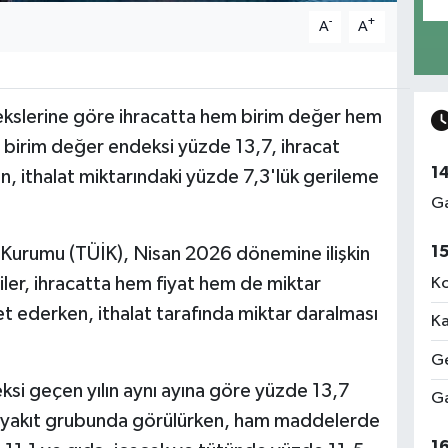
-
+
A
A
ekslerine göre ihracatta hem birim değer hem
at birim değer endeksi yüzde 13,7, ihracat
1
n, ithalat miktarındaki yüzde 7,3'lük gerileme
Ga
1
k Kurumu (TÜİK), Nisan 2026 dönemine ilişkin
riler, ihracatta hem fiyat hem de miktar
Ko
t ederken, ithalat tarafında miktar daralması
Ka
Ge
si geçen yılın aynı ayına göre yüzde 13,7
Ga
ile yakıt grubunda görülürken, ham maddelerde
1