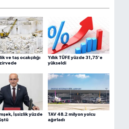
ik ve taş ocakçılığı
Yıllık TÜFE yüzde 31,75'e
 zirvede
yükseldi
mşek, İşsizlik yüzde
TAV 48.2 milyon yolcu
üştü
ağırladı