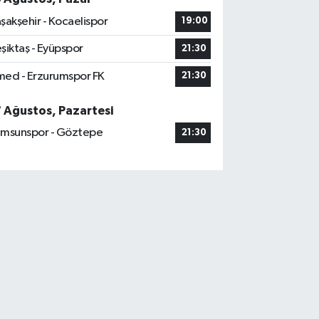
şakşehir - Kocaelispor
19:00
şiktaş - Eyüpspor
21:30
ed - Erzurumspor FK
21:30
7 Ağustos, Pazartesi
msunspor - Göztepe
21:30