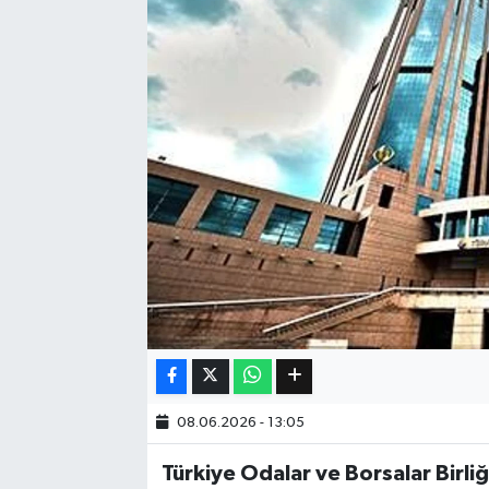
Eğitim
Sağlık
Dünya
Magazin
Gündem
Kültür & Sanat
Teknoloji
08.06.2026 - 13:05
Bilim
Türkiye Odalar ve Borsalar Birli
Genel