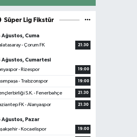
Süper Lig Fikstür
4 Ağustos, Cuma
latasaray - Çorum FK
21:30
5 Ağustos, Cumartesi
nyaspor - Rizespor
19:00
sımpaşa - Trabzonspor
19:00
nçlerbirliği S.K. - Fenerbahçe
21:30
ziantep FK - Alanyaspor
21:30
6 Ağustos, Pazar
şakşehir - Kocaelispor
19:00