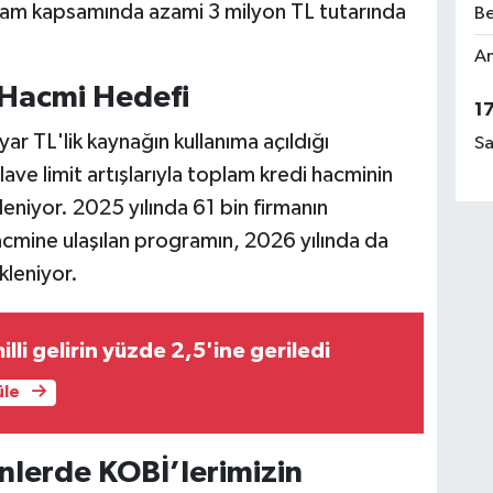
ram kapsamında azami 3 milyon TL tutarında
Be
Am
i Hacmi Hedefi
1
ar TL'lik kaynağın kullanıma açıldığı
Sa
 ilave limit artışlarıyla toplam kredi hacminin
leniyor. 2025 yılında 61 bin firmanın
hacmine ulaşılan programın, 2026 yılında da
kleniyor.
illi gelirin yüzde 2,5'ine geriledi
üle
ünlerde KOBİ’lerimizin