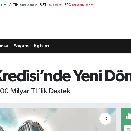
11
6660.55
13.779
64.840,97
ALTIN
BİST
BTC
ursa
Yaşam
Eğitim
redisi’nde Yeni Dö
00 Milyar TL’lik Destek