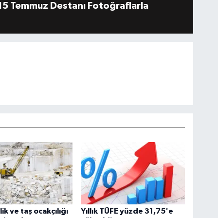
''15 Temmuz Destanı Fotoğraflarla
ik ve taş ocakçılığı
Yıllık TÜFE yüzde 31,75'e