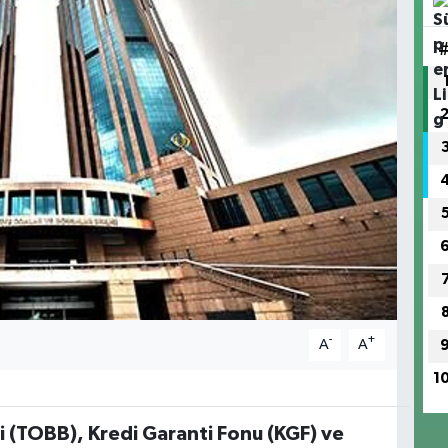
-
+
A
A
1
ği (TOBB), Kredi Garanti Fonu (KGF) ve