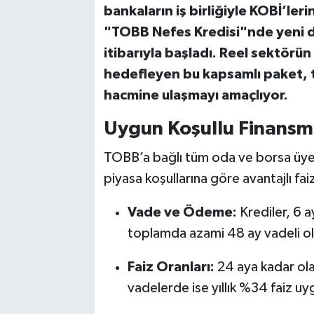
bankaların iş birliğiyle KOBİ’ler
"TOBB Nefes Kredisi"nde yeni 
Bilim, Teknoloji
itibarıyla başladı. Reel sektörün
hedefleyen bu kapsamlı paket, t
hacmine ulaşmayı amaçlıyor.
Uygun Koşullu Finansm
TOBB’a bağlı tüm oda ve borsa üyesi
piyasa koşullarına göre avantajlı fa
Vade ve Ödeme:
Krediler, 6 
toplamda azami 48 ay vadeli ola
Faiz Oranları:
24 aya kadar ola
vadelerde ise yıllık %34 faiz u