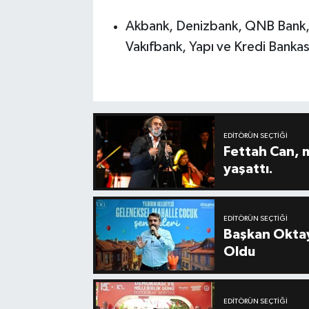
Akbank, Denizbank, QNB Bank, Z
Vakıfbank, Yapı ve Kredi Bankası
EDITÖRÜN SEÇTIĞI
Fettah Can, 
yaşattı.
EDITÖRÜN SEÇTIĞI
Başkan Oktay
Oldu
EDITÖRÜN SEÇTIĞI