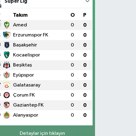
Süper Lig
#
Takım
O
P
1
Amed
0
0
2
Erzurumspor FK
0
0
3
Başakşehir
0
0
4
Kocaelispor
0
0
5
Beşiktaş
0
0
6
Eyüpspor
0
0
7
Galatasaray
0
0
8
Çorum FK
0
0
9
Gaziantep FK
0
0
0
Alanyaspor
0
0
Detaylar için tıklayın