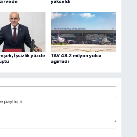
 zirvede
yükseldi
mşek, İşsizlik yüzde
TAV 48.2 milyon yolcu
üştü
ağırladı