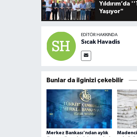
Yıldırım’da 
Yaşıyor"
EDITÖR HAKKINDA
Sıcak Havadis
Bunlar da ilginizi çekebilir
Merkez Bankası'ndan aylık
Madencil