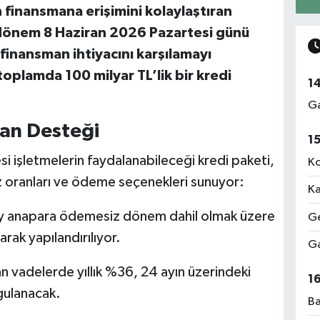
in finansmana erişimini kolaylaştıran
dönem 8 Haziran 2026 Pazartesi günü
 finansman ihtiyacını karşılamayı
oplamda 100 milyar TL’lik bir kredi
1
Ga
an Desteği
1
 işletmelerin faydalanabileceği kredi paketi,
Ko
iz oranları ve ödeme seçenekleri sunuyor:
Ka
ay anapara ödemesiz dönem dahil olmak üzere
Ge
rak yapılandırılıyor.
Ga
n vadelerde yıllık %36, 24 ayın üzerindeki
1
ygulanacak.
Ba