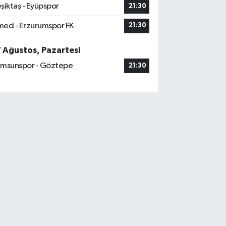
şiktaş - Eyüpspor
21:30
ed - Erzurumspor FK
21:30
7 Ağustos, Pazartesi
msunspor - Göztepe
21:30