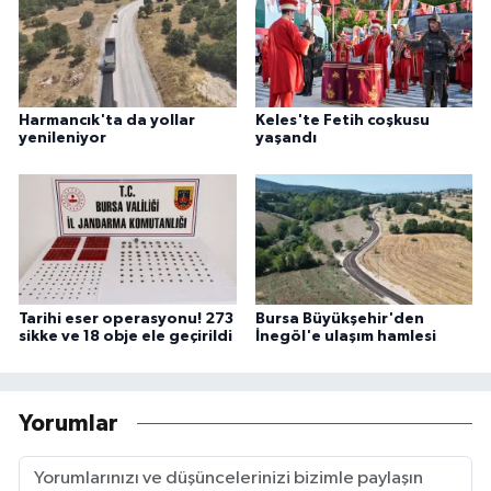
Harmancık'ta da yollar
Keles'te Fetih coşkusu
yenileniyor
yaşandı
Tarihi eser operasyonu! 273
Bursa Büyükşehir'den
sikke ve 18 obje ele geçirildi
İnegöl'e ulaşım hamlesi
Yorumlar