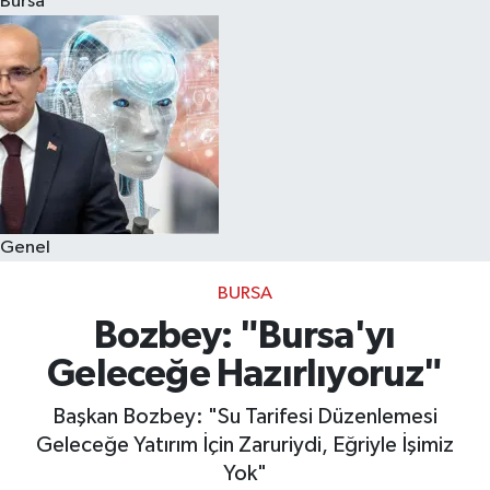
Bursa
Eğitim
Sağlık
Dünya
Magazin
Genel
Gündem
BURSA
Kültür & Sanat
Bozbey: "Bursa'yı
Geleceğe Hazırlıyoruz"
Teknoloji
Başkan Bozbey: "Su Tarifesi Düzenlemesi
Bilim
Geleceğe Yatırım İçin Zaruriydi, Eğriyle İşimiz
Yok"
Genel