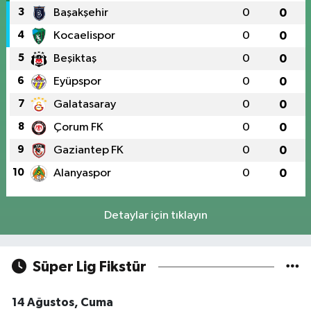
3
Başakşehir
0
0
4
Kocaelispor
0
0
5
Beşiktaş
0
0
6
Eyüpspor
0
0
7
Galatasaray
0
0
8
Çorum FK
0
0
9
Gaziantep FK
0
0
10
Alanyaspor
0
0
Detaylar için tıklayın
Süper Lig Fikstür
14 Ağustos, Cuma