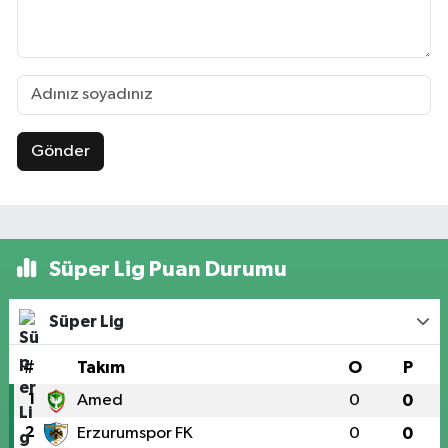
Gönder
Süper Lig Puan Durumu
Süper Lig
#
Takım
O
P
1
Amed
0
0
2
Erzurumspor FK
0
0