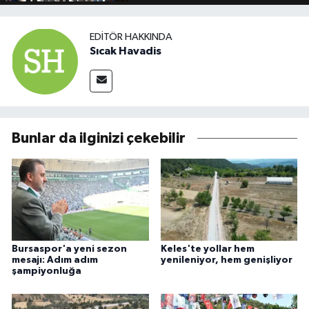
EDITÖR HAKKINDA
Sıcak Havadis
Bunlar da ilginizi çekebilir
Bursaspor'a yeni sezon
Keles'te yollar hem
mesajı: Adım adım
yenileniyor, hem genişliyor
şampiyonluğa