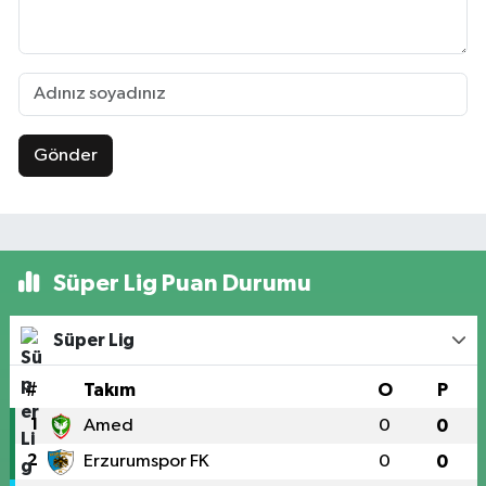
Gönder
Süper Lig Puan Durumu
Süper Lig
#
Takım
O
P
1
Amed
0
0
2
Erzurumspor FK
0
0