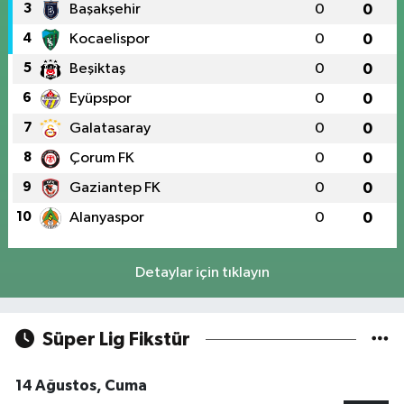
3
Başakşehir
0
0
4
Kocaelispor
0
0
5
Beşiktaş
0
0
6
Eyüpspor
0
0
7
Galatasaray
0
0
8
Çorum FK
0
0
9
Gaziantep FK
0
0
10
Alanyaspor
0
0
Detaylar için tıklayın
Süper Lig Fikstür
14 Ağustos, Cuma