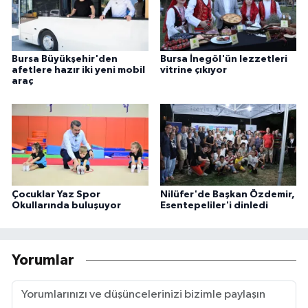
Bursa Büyükşehir'den
Bursa İnegöl'ün lezzetleri
afetlere hazır iki yeni mobil
vitrine çıkıyor
araç
Çocuklar Yaz Spor
Nilüfer'de Başkan Özdemir,
Okullarında buluşuyor
Esentepeliler'i dinledi
Yorumlar