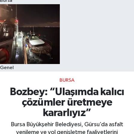
Bursa
Eğitim
Sağlık
Dünya
Magazin
Genel
Gündem
BURSA
Kültür & Sanat
Bozbey: “Ulaşımda kalıcı
çözümler üretmeye
Teknoloji
kararlıyız”
Bilim
Bursa Büyükşehir Belediyesi, Gürsu’da asfalt
yenileme ve yol genişletme faaliyetlerini
Genel