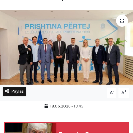
Bilim, Teknoloji
Paylaş
-
+
A
A
18.06.2026 - 13:45