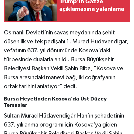
Trump'ın Gazze
açıklamasına yalanlama
Osmanlı Devleti’nin savaş meydanında şehit
düşen ilk ve tek padişahı 1. Murad Hüdavendigar,
vefatının 637. yıl dönümünde Kosova’daki
türbesinde dualarla anıldı. Bursa Büyükşehir
Belediyesi Başkan Vekili Şahin Biba, "Kosova ve
Bursa arasındaki manevi bağ, iki coğrafyanın
ortak tarihini anlatıyor" dedi.
Bursa Heyetinden Kosova’da Üst Düzey
Temaslar
Sultan Murad Hüdavendigâr Han’ın şehadetinin
637. yılı anma programı için Kosova’ya giden
Bursa Büyükşehir Belediyesi Başkan Vekili Şahin