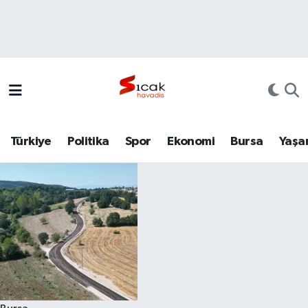
Bursa
Nöbetçi Eczaneler
Yerel
Hava Durumu
Yaşam
Trafik Durumu
Türkiye
Politika
Spor
Ekonomi
Bursa
Yaşa
Siyaset
Süper Lig Puan Durumu ve Fikstür
Politika
Tüm Manşetler
Spor
Son Dakika Haberleri
Türkiye
Haber Arşivi
Ekonomi