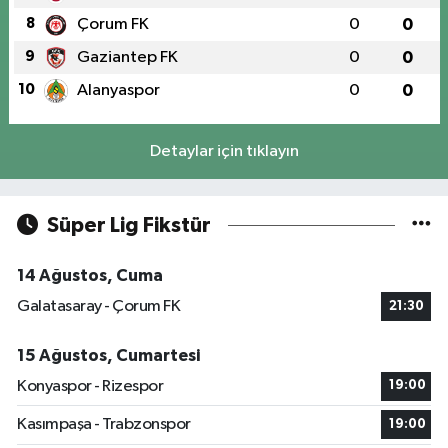
8
Çorum FK
0
0
9
Gaziantep FK
0
0
10
Alanyaspor
0
0
Detaylar için tıklayın
Süper Lig Fikstür
14 Ağustos, Cuma
Galatasaray - Çorum FK
21:30
15 Ağustos, Cumartesi
Konyaspor - Rizespor
19:00
Kasımpaşa - Trabzonspor
19:00