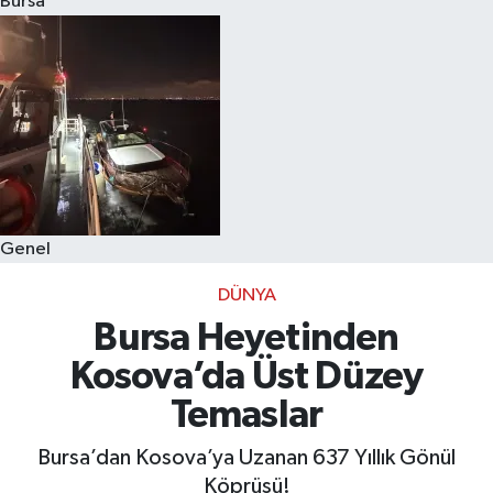
Bursa
Eğitim
Sağlık
Dünya
Magazin
Genel
Gündem
DÜNYA
Kültür & Sanat
Bursa Heyetinden
Kosova’da Üst Düzey
Teknoloji
Temaslar
Bilim
Bursa’dan Kosova’ya Uzanan 637 Yıllık Gönül
Köprüsü!
Genel