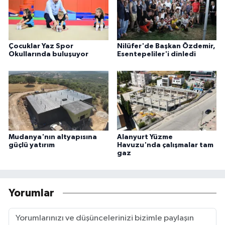
Çocuklar Yaz Spor
Nilüfer'de Başkan Özdemir,
Okullarında buluşuyor
Esentepeliler'i dinledi
Mudanya'nın altyapısına
Alanyurt Yüzme
güçlü yatırım
Havuzu'nda çalışmalar tam
gaz
Yorumlar