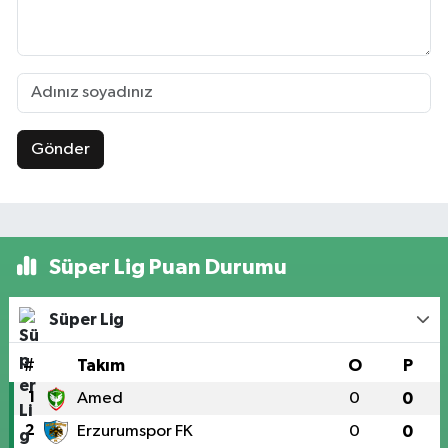
Gönder
Süper Lig Puan Durumu
Süper Lig
#
Takım
O
P
1
Amed
0
0
2
Erzurumspor FK
0
0