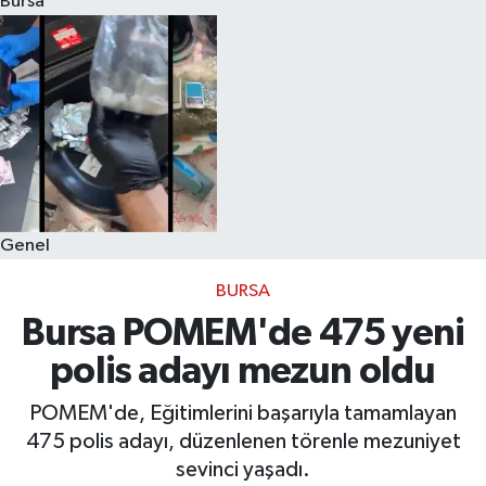
Bursa
Eğitim
Sağlık
Dünya
Magazin
Genel
Gündem
BURSA
Kültür & Sanat
Bursa POMEM'de 475 yeni
polis adayı mezun oldu
Teknoloji
POMEM'de, Eğitimlerini başarıyla tamamlayan
Bilim
475 polis adayı, düzenlenen törenle mezuniyet
sevinci yaşadı.
Genel