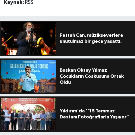
Kaynak:
RSS
Fettah Can, müzikseverlere
unutulmaz bir gece yaşattı.
Başkan Oktay Yılmaz
Çocukların Coşkusuna Ortak
Oldu
Yıldırım’da ''15 Temmuz
Destanı Fotoğraflarla Yaşıyor"