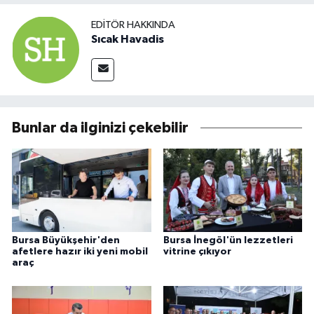
EDITÖR HAKKINDA
Sıcak Havadis
Bunlar da ilginizi çekebilir
Bursa Büyükşehir'den
Bursa İnegöl'ün lezzetleri
afetlere hazır iki yeni mobil
vitrine çıkıyor
araç