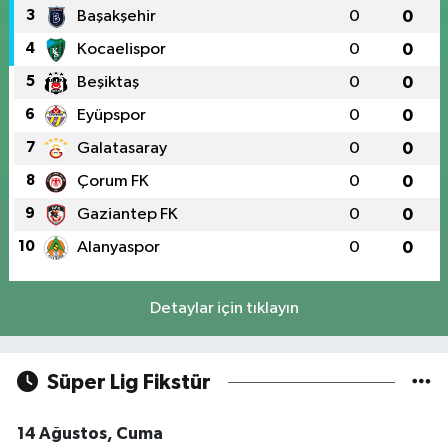
3
Başakşehir
0
0
4
Kocaelispor
0
0
5
Beşiktaş
0
0
6
Eyüpspor
0
0
7
Galatasaray
0
0
8
Çorum FK
0
0
9
Gaziantep FK
0
0
10
Alanyaspor
0
0
Detaylar için tıklayın
Süper Lig Fikstür
14 Ağustos, Cuma