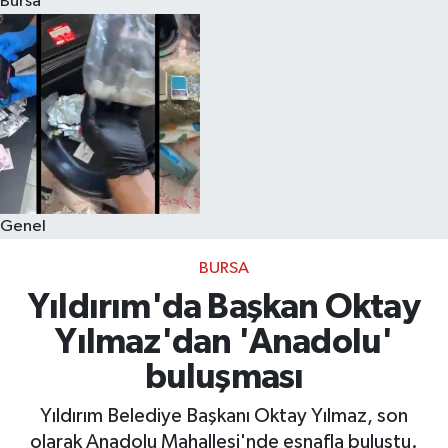
Bursa
Eğitim
Sağlık
Dünya
Magazin
Genel
Gündem
BURSA
Kültür & Sanat
Yıldırım'da Başkan Oktay
Yılmaz'dan 'Anadolu'
Teknoloji
buluşması
Bilim
Yıldırım Belediye Başkanı Oktay Yılmaz, son
olarak Anadolu Mahallesi'nde esnafla buluştu.
Genel