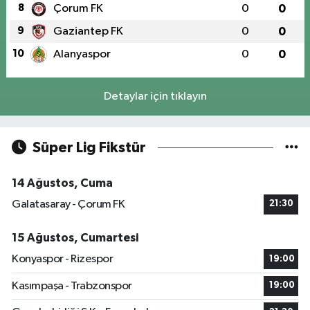
8
Çorum FK
0
0
9
Gaziantep FK
0
0
10
Alanyaspor
0
0
Detaylar için tıklayın
Süper Lig Fikstür
14 Ağustos, Cuma
Galatasaray - Çorum FK
21:30
15 Ağustos, Cumartesi
Konyaspor - Rizespor
19:00
Kasımpaşa - Trabzonspor
19:00