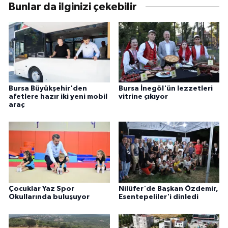
Bunlar da ilginizi çekebilir
Bursa Büyükşehir'den
Bursa İnegöl'ün lezzetleri
afetlere hazır iki yeni mobil
vitrine çıkıyor
araç
Çocuklar Yaz Spor
Nilüfer'de Başkan Özdemir,
Okullarında buluşuyor
Esentepeliler'i dinledi