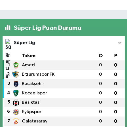
Süper Lig Puan Durumu
Süper Lig
#
Takım
O
P
1
Amed
0
0
2
Erzurumspor FK
0
0
3
Başakşehir
0
0
4
Kocaelispor
0
0
5
Beşiktaş
0
0
6
Eyüpspor
0
0
7
Galatasaray
0
0