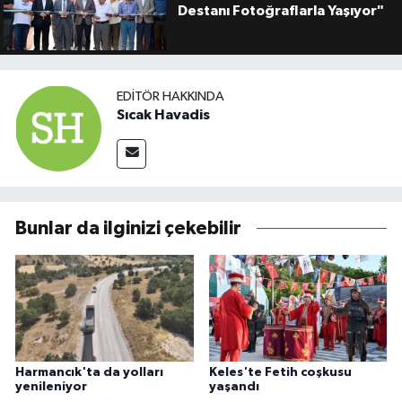
Destanı Fotoğraflarla Yaşıyor"
EDITÖR HAKKINDA
Sıcak Havadis
Bunlar da ilginizi çekebilir
Harmancık'ta da yolları
Keles'te Fetih coşkusu
yenileniyor
yaşandı