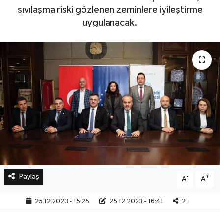
sıvılaşma riski gözlenen zeminlere iyileştirme
uygulanacak.
Bilim, Teknoloji
Paylaş
-
+
A
A
25.12.2023 - 15:25
25.12.2023 - 16:41
2