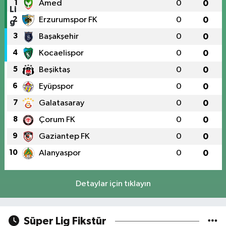
1
Amed
0
0
2
Erzurumspor FK
0
0
3
Başakşehir
0
0
4
Kocaelispor
0
0
5
Beşiktaş
0
0
6
Eyüpspor
0
0
7
Galatasaray
0
0
8
Çorum FK
0
0
9
Gaziantep FK
0
0
10
Alanyaspor
0
0
Detaylar için tıklayın
Süper Lig Fikstür