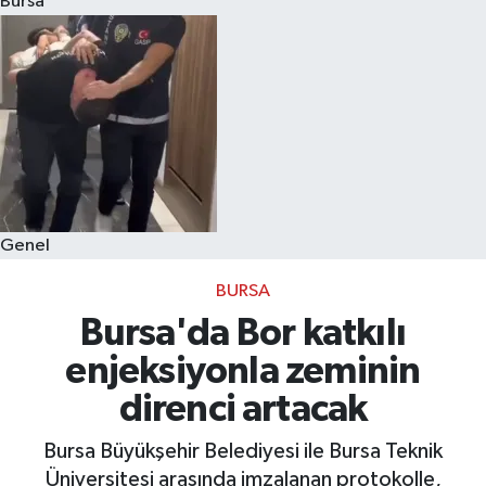
Bursa
Eğitim
Sağlık
Dünya
Magazin
Genel
Gündem
BURSA
Kültür & Sanat
Bursa'da Bor katkılı
enjeksiyonla zeminin
Teknoloji
direnci artacak
Bilim
Bursa Büyükşehir Belediyesi ile Bursa Teknik
Üniversitesi arasında imzalanan protokolle,
Genel