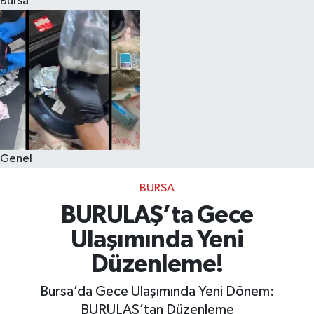
Bursa
Eğitim
Sağlık
Dünya
Magazin
Genel
Gündem
BURSA
Kültür & Sanat
BURULAŞ’ta Gece
Ulaşımında Yeni
Teknoloji
Düzenleme!
Bilim
Bursa’da Gece Ulaşımında Yeni Dönem:
BURULAŞ’tan Düzenleme
Genel