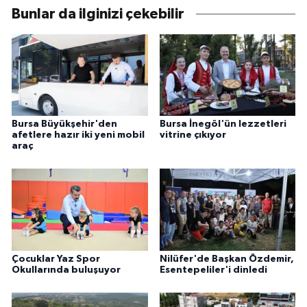
Bunlar da ilginizi çekebilir
Bursa Büyükşehir'den
Bursa İnegöl'ün lezzetleri
afetlere hazır iki yeni mobil
vitrine çıkıyor
araç
Çocuklar Yaz Spor
Nilüfer'de Başkan Özdemir,
Okullarında buluşuyor
Esentepeliler'i dinledi