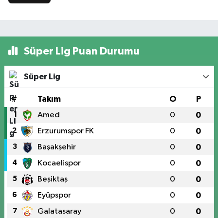
Süper Lig Puan Durumu
Süper Lig
#
Takım
O
P
1
Amed
0
0
2
Erzurumspor FK
0
0
3
Başakşehir
0
0
4
Kocaelispor
0
0
5
Beşiktaş
0
0
6
Eyüpspor
0
0
7
Galatasaray
0
0