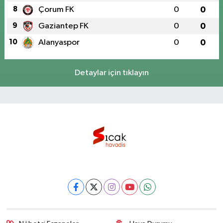
8
Çorum FK
0
0
9
Gaziantep FK
0
0
10
Alanyaspor
0
0
Detaylar için tıklayın