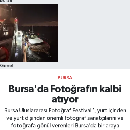
Bursa
Eğitim
Sağlık
Dünya
Magazin
Genel
Gündem
BURSA
Kültür & Sanat
Bursa'da Fotoğrafın kalbi
atıyor
Teknoloji
Bursa Uluslararası Fotoğraf Festivali', yurt içinden
Bilim
ve yurt dışından önemli fotoğraf sanatçılarını ve
fotoğrafa gönül verenleri Bursa’da bir araya
Genel