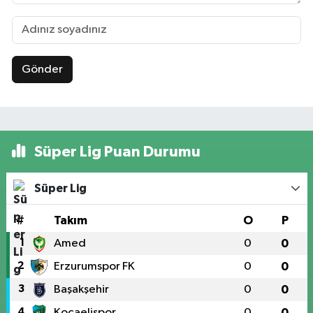
Gönder
Süper Lig Puan Durumu
Süper Lig
#
Takım
O
P
1
Amed
0
0
2
Erzurumspor FK
0
0
3
Başakşehir
0
0
4
Kocaelispor
0
0