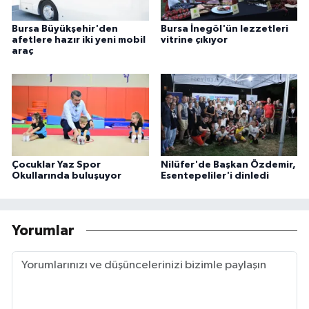
Bursa Büyükşehir'den
Bursa İnegöl'ün lezzetleri
afetlere hazır iki yeni mobil
vitrine çıkıyor
araç
Çocuklar Yaz Spor
Nilüfer'de Başkan Özdemir,
Okullarında buluşuyor
Esentepeliler'i dinledi
Yorumlar