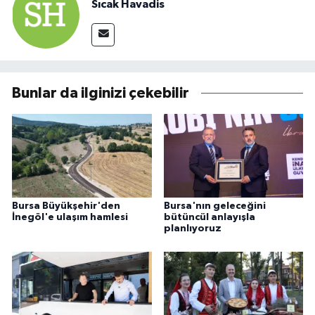
Sıcak Havadis
Bunlar da ilginizi çekebilir
Bursa Büyükşehir'den
Bursa'nın geleceğini
İnegöl'e ulaşım hamlesi
bütüncül anlayışla
planlıyoruz