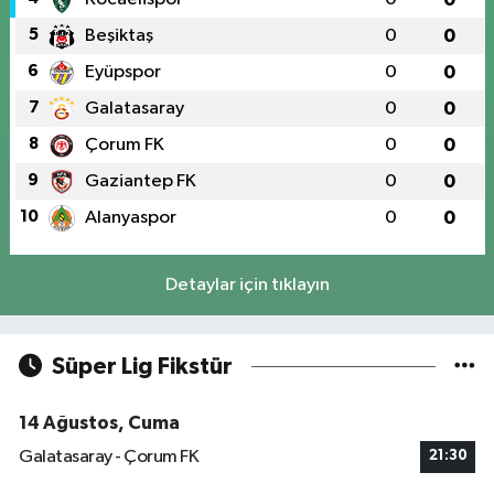
5
Beşiktaş
0
0
6
Eyüpspor
0
0
7
Galatasaray
0
0
8
Çorum FK
0
0
9
Gaziantep FK
0
0
10
Alanyaspor
0
0
Detaylar için tıklayın
Süper Lig Fikstür
14 Ağustos, Cuma
Galatasaray - Çorum FK
21:30