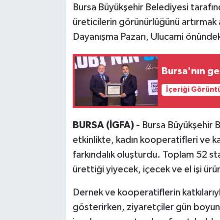
Bursa Büyükşehir Belediyesi tarafı
üreticilerin görünürlüğünü artırmak
Bilim, Teknoloji
Dayanışma Pazarı, Ulucami önündeki
Bursa'nın ge
İçeriği Görünt
BURSA (İGFA) -
Bursa Büyükşehir B
etkinlikte, kadın kooperatifleri ve k
farkındalık oluşturdu. Toplam 52 st
ürettiği yiyecek, içecek ve el işi ürü
Dernek ve kooperatiflerin katkılarıy
gösterirken, ziyaretçiler gün boyunc