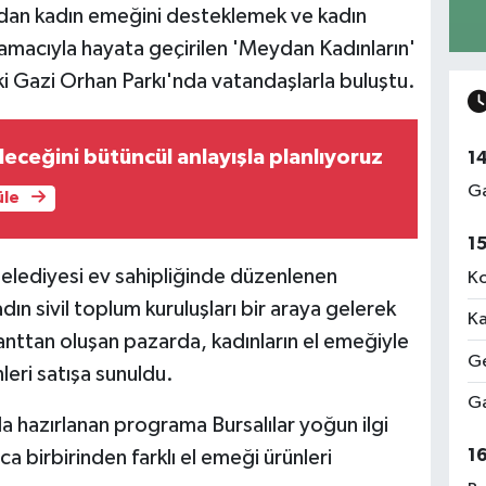
ndan kadın emeğini desteklemek ve kadın
 amacıyla hayata geçirilen 'Meydan Kadınların'
 Gazi Orhan Parkı'nda vatandaşlarla buluştu.
leceğini bütüncül anlayışla planlıyoruz
1
Ga
üle
1
elediyesi ev sahipliğinde düzenlenen
Ko
adın sivil toplum kuruluşları bir araya gelerek
Ka
anttan oluşan pazarda, kadınların el emeğiyle
Ge
nleri satışa sunuldu.
Ga
la hazırlanan programa Bursalılar yoğun ilgi
1
a birbirinden farklı el emeği ürünleri