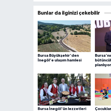
Bunlar da ilginizi çekebilir
Bursa Büyükşehir'den
Bursa'nı
İnegöl'e ulaşım hamlesi
bütüncül
planlıyo
Bursa İnegöl'ün lezzetleri
Çocuklar