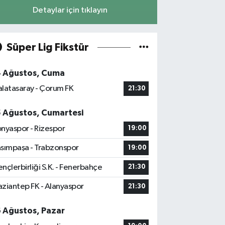
Detaylar için tıklayın
Süper Lig Fikstür
4 Ağustos, Cuma
latasaray - Çorum FK
21:30
5 Ağustos, Cumartesi
nyaspor - Rizespor
19:00
sımpaşa - Trabzonspor
19:00
nçlerbirliği S.K. - Fenerbahçe
21:30
ziantep FK - Alanyaspor
21:30
6 Ağustos, Pazar