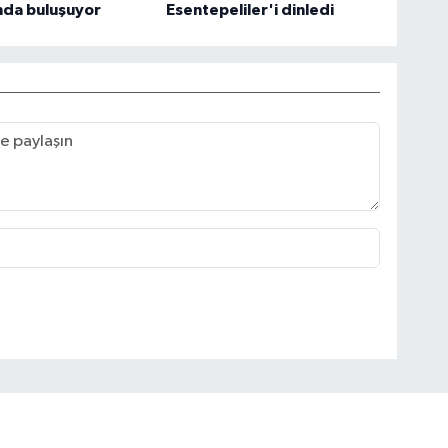
nda buluşuyor
Esentepeliler'i dinledi