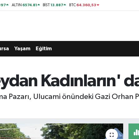
897
6574.81
13.887
64.360,53
ALTIN
BİST
BTC
ursa
Yaşam
Eğitim
ydan Kadınların' d
a Pazarı, Ulucami önündeki Gazi Orhan P