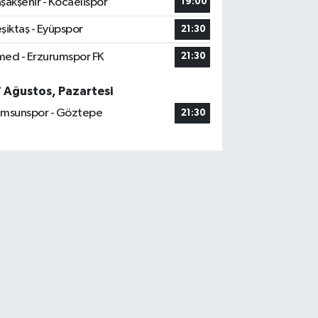
şakşehir - Kocaelispor
19:00
şiktaş - Eyüpspor
21:30
ed - Erzurumspor FK
21:30
7 Ağustos, Pazartesi
msunspor - Göztepe
21:30