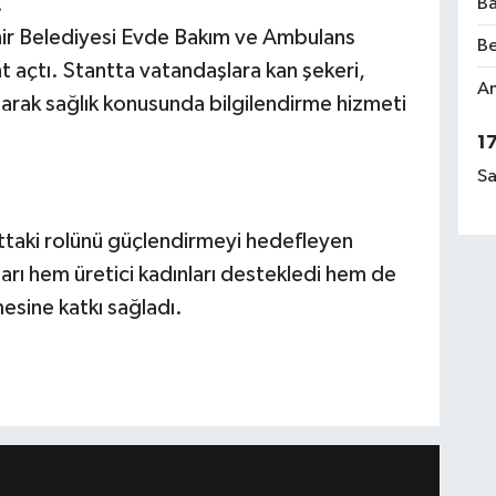
.
Ba
hir Belediyesi Evde Bakım ve Ambulans
Be
 açtı. Stantta vatandaşlara kan şekeri,
Am
larak sağlık konusunda bilgilendirme hizmeti
1
Sa
ttaki rolünü güçlendirmeyi hedefleyen
rı hem üretici kadınları destekledi hem de
esine katkı sağladı.