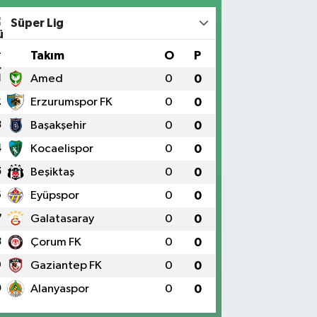
Süper Lig
#
Takım
O
P
1
Amed
0
0
2
Erzurumspor FK
0
0
3
Başakşehir
0
0
4
Kocaelispor
0
0
5
Beşiktaş
0
0
6
Eyüpspor
0
0
7
Galatasaray
0
0
8
Çorum FK
0
0
9
Gaziantep FK
0
0
0
Alanyaspor
0
0