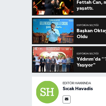
Fettah Can, 
yaşattı.
EDITÖRÜN SEÇTIĞI
Başkan Oktay
Oldu
EDITÖRÜN SEÇTIĞI
Yıldırım’da 
Yaşıyor"
EDITÖR HAKKINDA
Sıcak Havadis