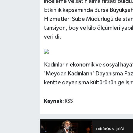
inceleme ve satın alma fırsatı buldu
Etkinlik kapsamında Bursa Büyükşe
Hizmetleri Şube Müdürlüğü de stant
tansiyon, boy ve kilo ölçümleri yapı
verildi.
Kadınların ekonomik ve sosyal haya
'Meydan Kadınların' Dayanışma Paza
kentte dayanışma kültürünün gelişm
Kaynak:
RSS
EDITÖRÜN SEÇTIĞI