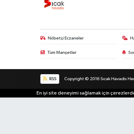
Nöbetçi Eczaneler
H
Tüm Manşetler
So
RSS
Copyright © 2016 Sıcak Havadis Her h
En iyi site deneyimi sağlamak için çerezlerde