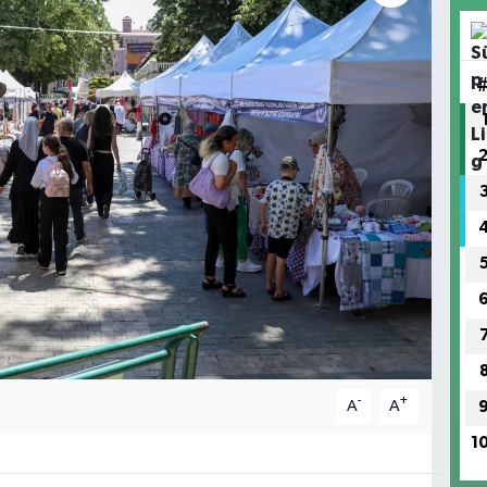
-
+
A
A
1