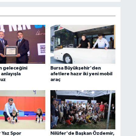
n geleceğini
Bursa Büyükşehir'den
 anlayışla
afetlere hazır iki yeni mobil
ruz
araç
 Yaz Spor
Nilüfer'de Başkan Özdemir,