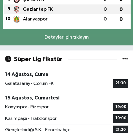
9
Gaziantep FK
0
0
10
Alanyaspor
0
0
Detaylar için tıklayın
Süper Lig Fikstür
14 Ağustos, Cuma
Galatasaray - Çorum FK
21:30
15 Ağustos, Cumartesi
Konyaspor - Rizespor
19:00
Kasımpaşa - Trabzonspor
19:00
Gençlerbirliği S.K. - Fenerbahçe
21:30