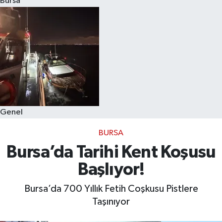
Bursa
Eğitim
Sağlık
Dünya
Magazin
Genel
Gündem
BURSA
Kültür & Sanat
Bursa’da Tarihi Kent Koşusu
Başlıyor!
Teknoloji
Bursa’da 700 Yıllık Fetih Coşkusu Pistlere
Bilim
Taşınıyor
Genel