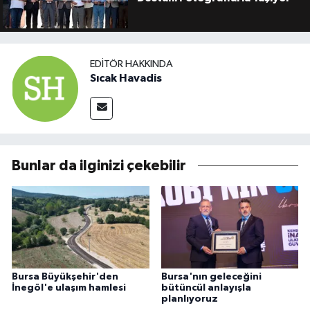
EDITÖR HAKKINDA
Sıcak Havadis
Bunlar da ilginizi çekebilir
Bursa Büyükşehir'den
Bursa'nın geleceğini
İnegöl'e ulaşım hamlesi
bütüncül anlayışla
planlıyoruz