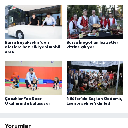
Bursa Büyükşehir'den
Bursa İnegöl'ün lezzetleri
afetlere hazır iki yeni mobil
vitrine çıkıyor
araç
Çocuklar Yaz Spor
Nilüfer'de Başkan Özdemir,
Okullarında buluşuyor
Esentepeliler'i dinledi
Yorumlar