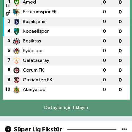
1
Amed
0
0
2
Erzurumspor FK
0
0
3
Başakşehir
0
0
4
Kocaelispor
0
0
5
Beşiktaş
0
0
6
Eyüpspor
0
0
7
Galatasaray
0
0
8
Çorum FK
0
0
9
Gaziantep FK
0
0
10
Alanyaspor
0
0
Detaylar için tıklayın
Süper Lig Fikstür