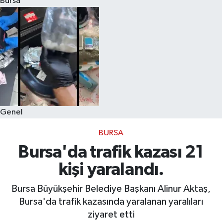
Bursa
Eğitim
Sağlık
Dünya
Magazin
Genel
Gündem
BURSA
Kültür & Sanat
Bursa'da trafik kazası 21
kişi yaralandı.
Teknoloji
Bursa Büyükşehir Belediye Başkanı Alinur Aktaş,
Bilim
Bursa'da trafik kazasında yaralanan yaralıları
ziyaret etti
Genel