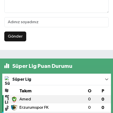
Gönder
Süper Lig Puan Durumu
Süper Lig
#
Takım
O
P
1
Amed
0
0
2
Erzurumspor FK
0
0