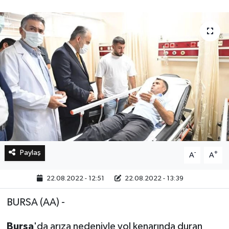
Bilim, Teknoloji
Paylaş
-
+
A
A
22.08.2022 - 12:51
22.08.2022 - 13:39
BURSA (AA) -
Bursa
'da arıza nedeniyle yol kenarında duran