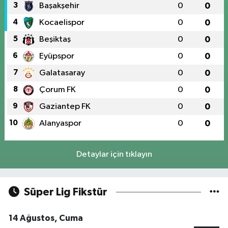
3
Başakşehir
0
0
4
Kocaelispor
0
0
5
Beşiktaş
0
0
6
Eyüpspor
0
0
7
Galatasaray
0
0
8
Çorum FK
0
0
9
Gaziantep FK
0
0
10
Alanyaspor
0
0
Detaylar için tıklayın
Süper Lig Fikstür
14 Ağustos, Cuma