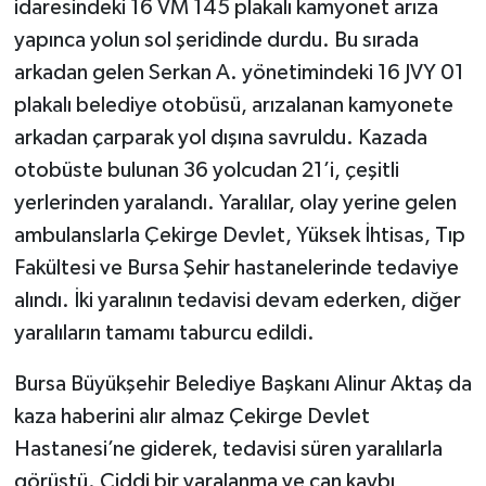
idaresindeki 16 VM 145 plakalı kamyonet arıza
yapınca yolun sol şeridinde durdu. Bu sırada
arkadan gelen Serkan A. yönetimindeki 16 JVY 01
plakalı belediye otobüsü, arızalanan kamyonete
arkadan çarparak yol dışına savruldu. Kazada
otobüste bulunan 36 yolcudan 21’i, çeşitli
yerlerinden yaralandı. Yaralılar, olay yerine gelen
ambulanslarla Çekirge Devlet, Yüksek İhtisas, Tıp
Fakültesi ve Bursa Şehir hastanelerinde tedaviye
alındı. İki yaralının tedavisi devam ederken, diğer
yaralıların tamamı taburcu edildi.
Bursa Büyükşehir Belediye Başkanı Alinur Aktaş da
kaza haberini alır almaz Çekirge Devlet
Hastanesi’ne giderek, tedavisi süren yaralılarla
görüştü. Ciddi bir yaralanma ve can kaybı