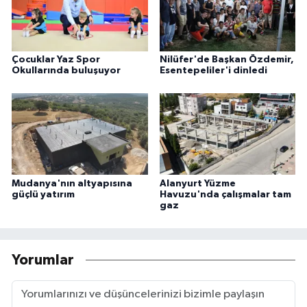
Çocuklar Yaz Spor
Nilüfer'de Başkan Özdemir,
Okullarında buluşuyor
Esentepeliler'i dinledi
Mudanya'nın altyapısına
Alanyurt Yüzme
güçlü yatırım
Havuzu'nda çalışmalar tam
gaz
Yorumlar