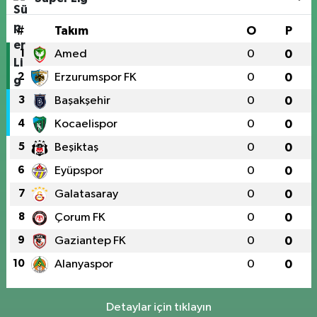
#
Takım
O
P
1
Amed
0
0
2
Erzurumspor FK
0
0
3
Başakşehir
0
0
4
Kocaelispor
0
0
5
Beşiktaş
0
0
6
Eyüpspor
0
0
7
Galatasaray
0
0
8
Çorum FK
0
0
9
Gaziantep FK
0
0
10
Alanyaspor
0
0
Detaylar için tıklayın