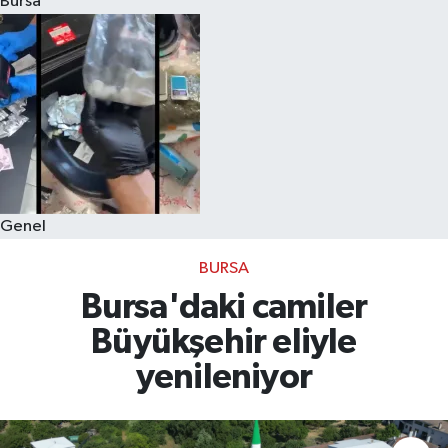
Bursa
Eğitim
Sağlık
Dünya
Magazin
Genel
Gündem
BURSA
Kültür & Sanat
Bursa'daki camiler
Büyükşehir eliyle
Teknoloji
yenileniyor
Bilim
Genel