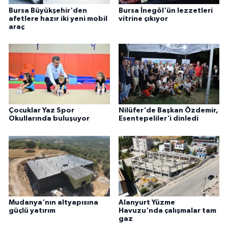
Bursa Büyükşehir'den
Bursa İnegöl'ün lezzetleri
afetlere hazır iki yeni mobil
vitrine çıkıyor
araç
Çocuklar Yaz Spor
Nilüfer'de Başkan Özdemir,
Okullarında buluşuyor
Esentepeliler'i dinledi
Mudanya'nın altyapısına
Alanyurt Yüzme
güçlü yatırım
Havuzu'nda çalışmalar tam
gaz