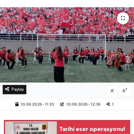
Bilim, Teknoloji
Paylaş
-
+
A
A
10.06.2026 - 11:55
10.06.2026 - 12:36
1
Tarihi eser operasyonu!