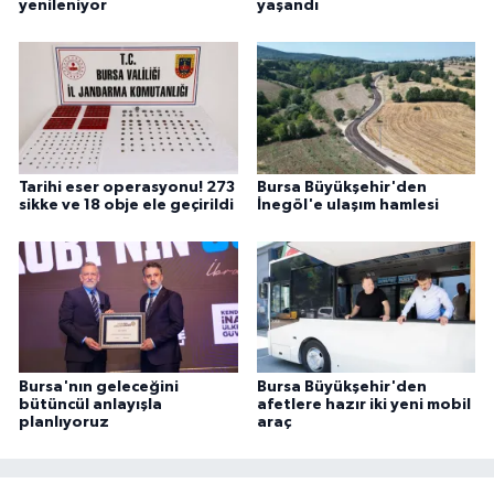
yenileniyor
yaşandı
Tarihi eser operasyonu! 273
Bursa Büyükşehir'den
sikke ve 18 obje ele geçirildi
İnegöl'e ulaşım hamlesi
Bursa'nın geleceğini
Bursa Büyükşehir'den
bütüncül anlayışla
afetlere hazır iki yeni mobil
planlıyoruz
araç