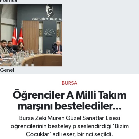
Politika
Eğitim
Sağlık
Dünya
Magazin
Genel
Gündem
BURSA
Kültür & Sanat
Öğrenciler A Milli Takım
marşını bestelediler...
Teknoloji
Bursa Zeki Müren Güzel Sanatlar Lisesi
Bilim
öğrencilerinin besteleyip seslendirdiği 'Bizim
Çocuklar' adlı eser, birinci seçildi.
Genel