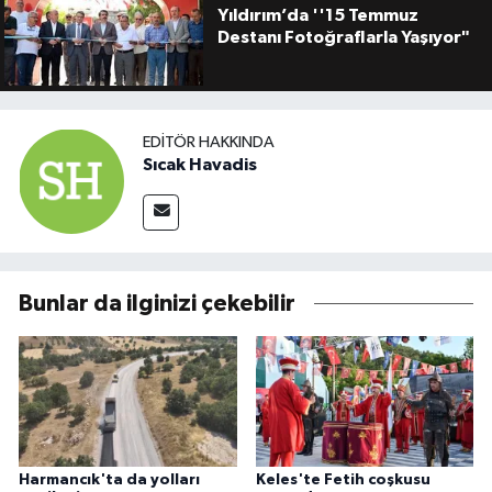
Yıldırım’da ''15 Temmuz
Destanı Fotoğraflarla Yaşıyor"
EDITÖR HAKKINDA
Sıcak Havadis
Bunlar da ilginizi çekebilir
Harmancık'ta da yolları
Keles'te Fetih coşkusu