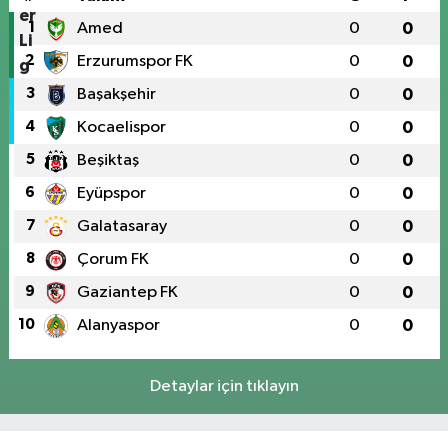
1
Amed
0
0
2
Erzurumspor FK
0
0
3
Başakşehir
0
0
4
Kocaelispor
0
0
5
Beşiktaş
0
0
6
Eyüpspor
0
0
7
Galatasaray
0
0
8
Çorum FK
0
0
9
Gaziantep FK
0
0
10
Alanyaspor
0
0
Detaylar için tıklayın