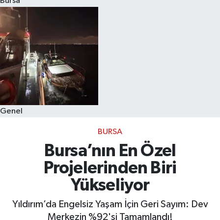
Bursa
Eğitim
Sağlık
Dünya
Magazin
Genel
Gündem
BURSA
Kültür & Sanat
Bursa’nın En Özel
Projelerinden Biri
Teknoloji
Yükseliyor
Bilim
Yıldırım’da Engelsiz Yaşam İçin Geri Sayım: Dev
Merkezin %92'si Tamamlandı!
Genel