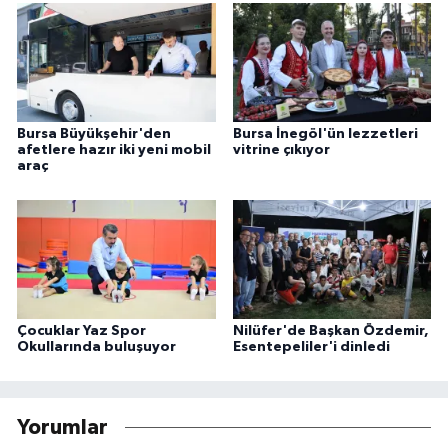
Bursa Büyükşehir'den
Bursa İnegöl'ün lezzetleri
afetlere hazır iki yeni mobil
vitrine çıkıyor
araç
Çocuklar Yaz Spor
Nilüfer'de Başkan Özdemir,
Okullarında buluşuyor
Esentepeliler'i dinledi
Yorumlar