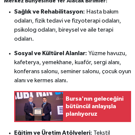
Merkez Bünyesinde Yer Alacak Birimler:
Sağlık ve Rehabilitasyon:
Hasta bakım
odaları, fizik tedavi ve fizyoterapi odaları,
psikolog odaları, bireysel ve aile terapi
odaları.
Sosyal ve Kültürel Alanlar:
Yüzme havuzu,
kafeterya, yemekhane, kuaför, sergi alanı,
konferans salonu, seminer salonu, çocuk oyun
alanı ve kermes alanı.
Bursa'nın geleceğini
bütüncül anlayışla
planlıyoruz
Eğitim ve Üretim Atölyeleri:
Tekstil