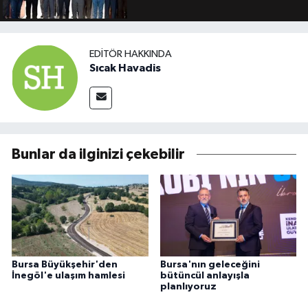
EDITÖR HAKKINDA
Sıcak Havadis
Bunlar da ilginizi çekebilir
Bursa Büyükşehir'den
Bursa'nın geleceğini
İnegöl'e ulaşım hamlesi
bütüncül anlayışla
planlıyoruz