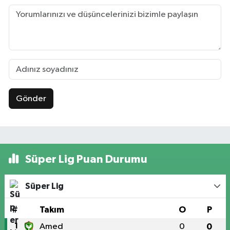
Gönder
Süper Lig Puan Durumu
Süper Lig
#
Takım
O
P
1
Amed
0
0