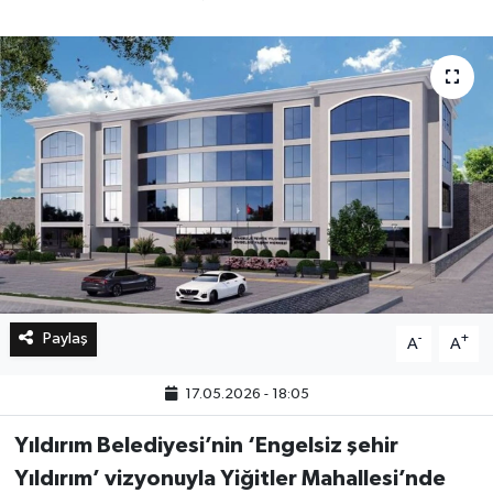
Bilim, Teknoloji
Paylaş
-
+
A
A
17.05.2026 - 18:05
Yıldırım Belediyesi’nin ‘Engelsiz şehir
Yıldırım’ vizyonuyla Yiğitler Mahallesi’nde