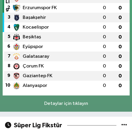
2
Erzurumspor FK
0
0
3
Başakşehir
0
0
4
Kocaelispor
0
0
5
Beşiktaş
0
0
6
Eyüpspor
0
0
7
Galatasaray
0
0
8
Çorum FK
0
0
9
Gaziantep FK
0
0
10
Alanyaspor
0
0
Detaylar için tıklayın
Süper Lig Fikstür