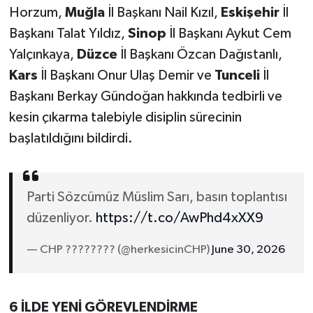
Horzum,
Muğla
İl Başkanı Nail Kızıl,
Eskişehir
İl
Başkanı Talat Yıldız,
Sinop
İl Başkanı Aykut Cem
Yalçınkaya,
Düzce
İl Başkanı Özcan Dağıstanlı,
Kars
İl Başkanı Onur Ulaş Demir ve
Tunceli
İl
Başkanı Berkay Gündoğan hakkında tedbirli ve
kesin çıkarma talebiyle disiplin sürecinin
başlatıldığını bildirdi.
Parti Sözcümüz Müslim Sarı, basın toplantısı
düzenliyor.
https://t.co/AwPhd4xXX9
— CHP ???????? (@herkesicinCHP)
June 30, 2026
6 İLDE YENİ GÖREVLENDİRME