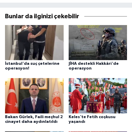
Bunlar da ilginizi çekebilir
İstanbul'da suç çetelerine
JİHA destekli Hakkâri'de
operasyon!
operasyon
Bakan Gürlek, Faili meçhul 2
Keles'te Fetih coşkusu
cinayet daha aydınlatıldı
yaşandı