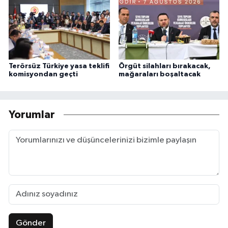
Terörsüz Türkiye yasa teklifi
Örgüt silahları bırakacak,
komisyondan geçti
mağaraları boşaltacak
Yorumlar
Gönder