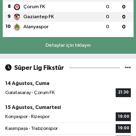
8
Çorum FK
0
0
9
Gaziantep FK
0
0
10
Alanyaspor
0
0
Detaylar için tıklayın
Süper Lig Fikstür
14 Ağustos, Cuma
Galatasaray - Çorum FK
21:30
15 Ağustos, Cumartesi
Konyaspor - Rizespor
19:00
Kasımpaşa - Trabzonspor
19:00