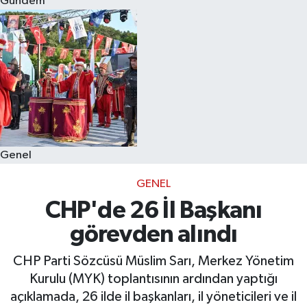
Gündem
Eğitim
Sağlık
Dünya
Magazin
Genel
Gündem
GENEL
Kültür & Sanat
CHP'de 26 İl Başkanı
görevden alındı
Teknoloji
CHP Parti Sözcüsü Müslim Sarı, Merkez Yönetim
Bilim
Kurulu (MYK) toplantısının ardından yaptığı
açıklamada, 26 ilde il başkanları, il yöneticileri ve il
Genel