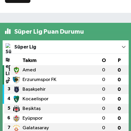
Süper Lig Puan Durumu
Süper Lig
#
Takım
O
P
1
Amed
0
0
2
Erzurumspor FK
0
0
3
Başakşehir
0
0
4
Kocaelispor
0
0
5
Beşiktaş
0
0
6
Eyüpspor
0
0
7
Galatasaray
0
0