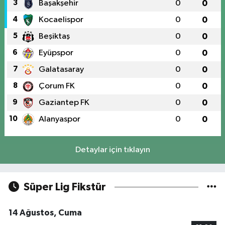
3
Başakşehir
0
0
4
Kocaelispor
0
0
5
Beşiktaş
0
0
6
Eyüpspor
0
0
7
Galatasaray
0
0
8
Çorum FK
0
0
9
Gaziantep FK
0
0
10
Alanyaspor
0
0
Detaylar için tıklayın
Süper Lig Fikstür
14 Ağustos, Cuma