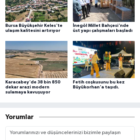
Bursa Büyükşehir Keles'te
İnegöl Millet Bahçesi'nde
ulaşım kalitesini artırıyor
üst yapı çalışmaları başladı
Karacabey'de 38 bin 850
Fetih coşkusunu bu kez
dekar arazi modern
Büyükorhan'a taşıdı.
sulamaya kavuşuyor
Yorumlar