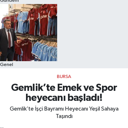
Gündem
Eğitim
Sağlık
Dünya
Magazin
Genel
Gündem
BURSA
Kültür & Sanat
Gemlik’te Emek ve Spor
heyecanı başladı!
Teknoloji
Gemlik’te İşçi Bayramı Heyecanı Yeşil Sahaya
Bilim
Taşındı
Genel