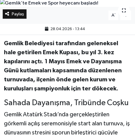
Bilim, Teknoloji
Paylaş
-
+
A
A
28.04.2026 - 13:44
Gemlik Belediyesi tarafından geleneksel
hale getirilen Emek Kupası, bu yıl 3. kez
kapılarını açtı. 1 Mayıs Emek ve Dayanışma
Günü kutlamaları kapsamında düzenlenen
turnuvada, ilçenin önde gelen kurum ve
kuruluşları şampiyonluk için ter dökecek.
Sahada Dayanışma, Tribünde Coşku
Gemlik Atatürk Stadı’nda gerçekleştirilen
görkemli açılış seremonisiyle start alan turnuva, iş
dünyasının stresini sporun birleştirici gücüyle