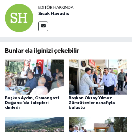
EDITÖR HAKKINDA
Sıcak Havadis
Bunlar da ilginizi çekebilir
Başkan Aydın, Osmangazi
Başkan Oktay Yılmaz
Doğancı'da talepleri
Zümrütevler esnafıyla
dinledi
buluştu