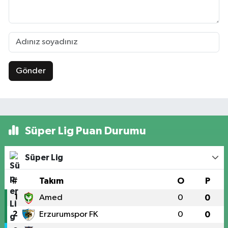
Gönder
Süper Lig Puan Durumu
Süper Lig
#
Takım
O
P
1
Amed
0
0
2
Erzurumspor FK
0
0