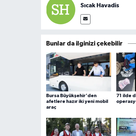
Sıcak Havadis
Bunlar da ilginizi çekebilir
Bursa Büyükşehir'den
71 ilde 
afetlere hazır iki yeni mobil
operasy
araç