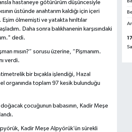
Ba
lansla hastaneye götürürüm düşüncesiyle
sının üstünde anahtarım kaldığı için içeri
Be
şim ölmemişti ve yatakta hırıltılar
Am
aşladım. Daha sonra balıkhanenin karşısındaki
um." dedi.
1
Sa
şman mısın?” sorusu üzerine, “Pişmanım.
nı verdi.
metrelik bir bıçakla işlendiği, Hazal
nsel organında toplam 97 kesik bulunduğu
n doğacak çocuğunun babasının, Kadir Meşe
landı.
pyörük, Kadir Meşe Alpyörük’ün sürekli