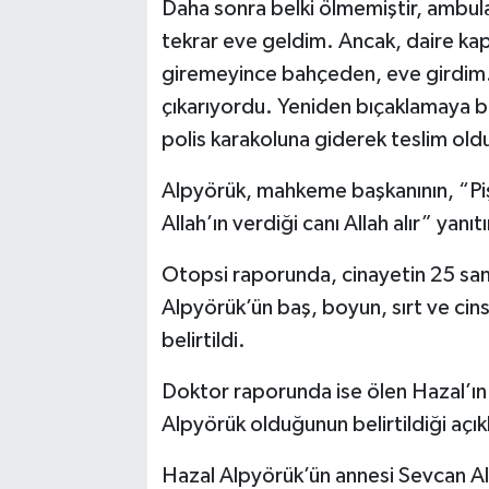
Daha sonra belki ölmemiştir, ambu
tekrar eve geldim. Ancak, daire kapı
giremeyince bahçeden, eve girdim. E
çıkarıyordu. Yeniden bıçaklamaya b
polis karakoluna giderek teslim old
Alpyörük, mahkeme başkanının, “Pi
Allah’ın verdiği canı Allah alır” yanıtı
Otopsi raporunda, cinayetin 25 santi
Alpyörük’ün baş, boyun, sırt ve ci
belirtildi.
Doktor raporunda ise ölen Hazal’ı
Alpyörük olduğunun belirtildiği açık
Hazal Alpyörük’ün annesi Sevcan Al