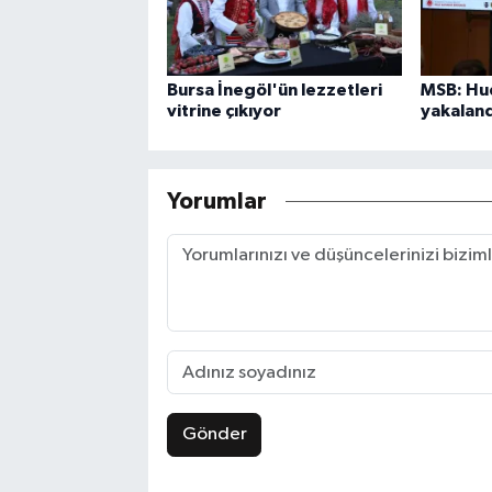
Bursa İnegöl'ün lezzetleri
MSB: Hud
vitrine çıkıyor
yakaland
Yorumlar
Gönder