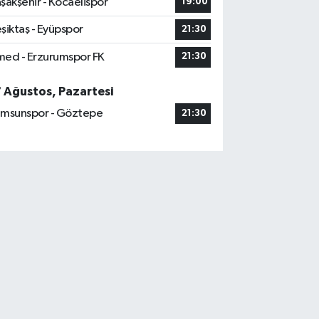
şakşehir - Kocaelispor
19:00
şiktaş - Eyüpspor
21:30
ed - Erzurumspor FK
21:30
7 Ağustos, Pazartesi
msunspor - Göztepe
21:30