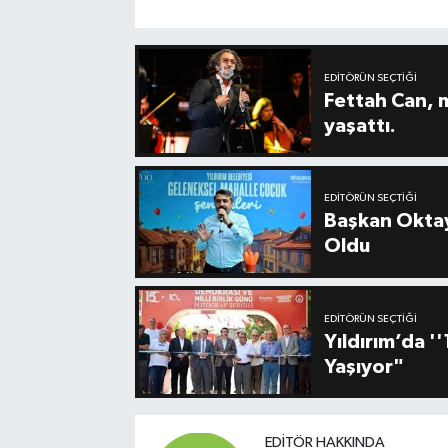
EDITÖRÜN SEÇTIĞI
Fettah Can, 
yaşattı.
EDITÖRÜN SEÇTIĞI
Başkan Oktay
Oldu
EDITÖRÜN SEÇTIĞI
Yıldırım’da 
Yaşıyor"
EDITÖR HAKKINDA