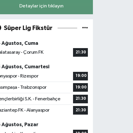
Detaylar için tıklayın
Süper Lig Fikstür
4 Ağustos, Cuma
latasaray - Çorum FK
21:30
5 Ağustos, Cumartesi
nyaspor - Rizespor
19:00
sımpaşa - Trabzonspor
19:00
nçlerbirliği S.K. - Fenerbahçe
21:30
ziantep FK - Alanyaspor
21:30
6 Ağustos, Pazar