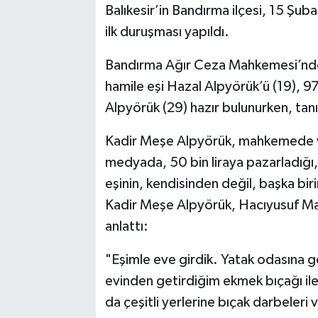
Balıkesir’in Bandırma ilçesi, 15 Şu
ilk duruşması yapıldı.
Bilim, Teknoloji
Bandırma Ağır Ceza Mahkemesi’ndeki
hamile eşi Hazal Alpyörük’ü (19), 9
Alpyörük (29) hazır bulunurken, tanı
Kadir Meşe Alpyörük, mahkemede ver
medyada, 50 bin liraya pazarladığı,
eşinin, kendisinden değil, başka bi
Kadir Meşe Alpyörük, Hacıyusuf Ma
anlattı:
"Eşimle eve girdik. Yatak odasına ge
evinden getirdiğim ekmek bıçağı il
da çeşitli yerlerine bıçak darbeler