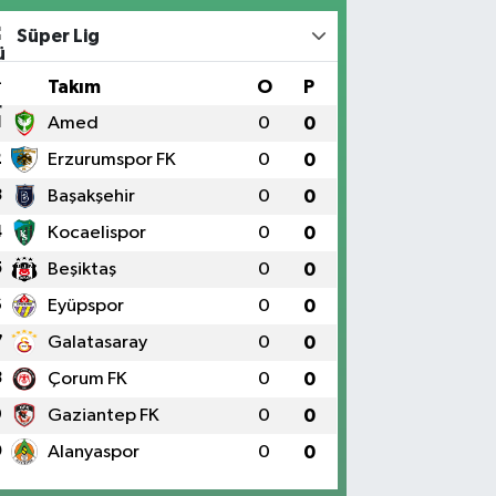
Süper Lig
#
Takım
O
P
1
Amed
0
0
2
Erzurumspor FK
0
0
3
Başakşehir
0
0
4
Kocaelispor
0
0
5
Beşiktaş
0
0
6
Eyüpspor
0
0
7
Galatasaray
0
0
8
Çorum FK
0
0
9
Gaziantep FK
0
0
0
Alanyaspor
0
0