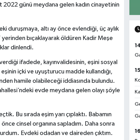
bat 2022 günü meydana gelen kadın cinayetinin
 duruşmaya, altı ay önce evlendiği, üç aylık
7 yerinden bıçaklayarak öldüren Kadir Meşe
1
klar dinlendi.
Ga
diği ifadede, kayınvalidesinin, eşini sosyal
1
 eşinin içki ve uyuşturucu madde kullandığı,
Ko
rinden hamile olabileceği iddiasında bulundu.
hallesi’ndeki evde meydana gelen olayı şöyle
Ka
Ge
çtik. Bu sırada eşim yarı çıplaktı. Babamın
Ga
e önce cinsel organına sapladım. Daha sonra
1
i vurdum. Evdeki odadan ve daireden çıktım.