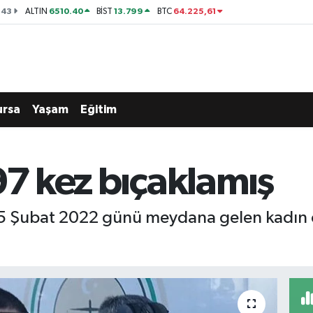
143
6510.40
13.799
64.225,61
ALTIN
BİST
BTC
ursa
Yaşam
Eğitim
97 kez bıçaklamış
, 15 Şubat 2022 günü meydana gelen kadın c