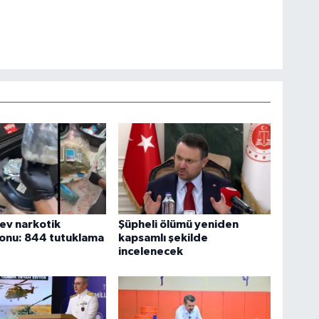
dev narkotik
Şüpheli ölümü yeniden
onu: 844 tutuklama
kapsamlı şekilde
incelenecek