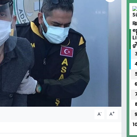
-
+
A
A
1