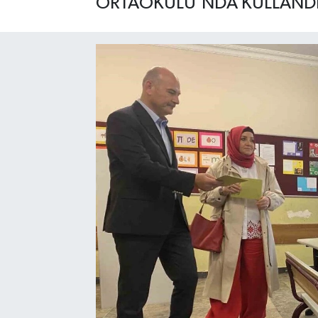
ORTAOKULU’NDA KULLAND
Eğitim
Sağlık
Dünya
Magazin
Gündem
Kültür & Sanat
Teknoloji
Bilim
Genel