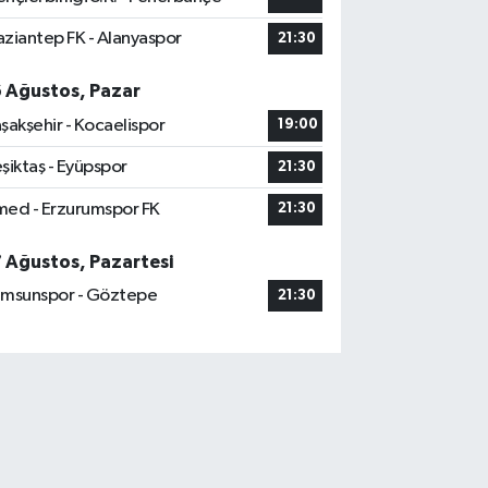
ziantep FK - Alanyaspor
21:30
6 Ağustos, Pazar
şakşehir - Kocaelispor
19:00
şiktaş - Eyüpspor
21:30
ed - Erzurumspor FK
21:30
7 Ağustos, Pazartesi
msunspor - Göztepe
21:30