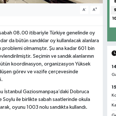
-
+
A
A
1
 sabah 08.00 itibariyle Türkiye genelinde oy
dar da bütün sandıklar oy kullanılacak alanlara
ik problemi olmamıştır. Şu ana kadar 601 bin
lendirilmiştir. Seçimin ve sandık alanlarının
 bütün koordinasyon, organizasyon Yüksek
1
düşen görev ve vazife çerçevesinde
Ga
i.
1
unu İstanbul Gaziosmanpaşa’daki Dobruca
Ko
Soylu ile birlikte sabah saatlerinde okula
Ka
arak, oyunu 1003 nolu sandıkta kullandı.
Ge