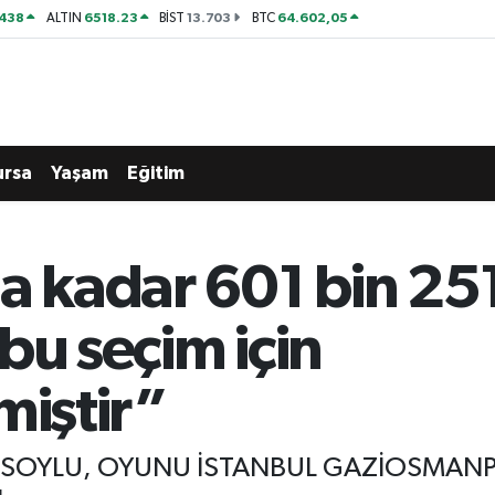
438
6518.23
13.703
64.602,05
ALTIN
BİST
BTC
ursa
Yaşam
Eğitim
na kadar 601 bin 25
bu seçim için
miştir”
N SOYLU, OYUNU İSTANBUL GAZİOSMAN