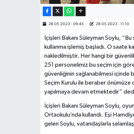
Bilim, Teknoloji
28.05.2023 - 09:45
28.05.2023 - 11:10
İçişleri Bakanı Süleyman Soylu, “Bu
kullanma işlemiş başladı. O saate ka
nakledilmiştir. Her hangi bir güvenl
251 personelimiz bu seçim için görev
güvenliğinin sağlanabilmesi içinde
Seçim Kurulu ile beraber önümüze 
yapılmaya devam etmektedir” ded
İçişleri Bakanı Süleyman Soylu, oy
Ortaokulu’nda kullandı. Eşi Hamdiye 
gelen Soylu, vatandaşlarla selamlaş