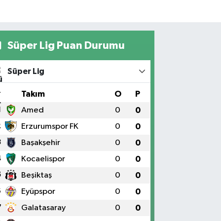
Süper Lig Puan Durumu
Süper Lig
#
Takım
O
P
1
Amed
0
0
2
Erzurumspor FK
0
0
3
Başakşehir
0
0
4
Kocaelispor
0
0
5
Beşiktaş
0
0
6
Eyüpspor
0
0
7
Galatasaray
0
0