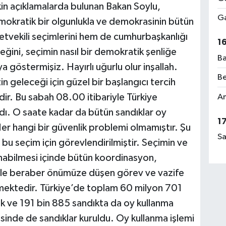
kin açıklamalarda bulunan Bakan Soylu,
Ga
mokratik bir olgunlukla ve demokrasinin bütün
lletvekili seçimlerini hem de cumhurbaşkanlığı
1
ceğini, seçimin nasıl bir demokratik şenliğe
Ba
 göstermişiz. Hayırlı uğurlu olur inşallah.
Be
in geleceği için güzel bir başlangıcı tercih
dir. Bu sabah 08.00 itibariyle Türkiye
Am
dı. O saate kadar da bütün sandıklar oy
1
 Her hangi bir güvenlik problemi olmamıştır. Şu
Sa
bu seçim için görevlendirilmiştir. Seçimin ve
lanabilmesi içinde bütün koordinasyon,
ile beraber önümüze düşen görev ve vazife
ektedir. Türkiye’de toplam 60 milyon 701
ak ve 191 bin 885 sandıkta da oy kullanma
inde de sandıklar kuruldu. Oy kullanma işlemi