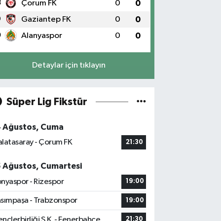
8
Çorum FK
0
0
9
Gaziantep FK
0
0
0
Alanyaspor
0
0
Detaylar için tıklayın
Süper Lig Fikstür
4 Ağustos, Cuma
latasaray - Çorum FK
21:30
5 Ağustos, Cumartesi
nyaspor - Rizespor
19:00
sımpaşa - Trabzonspor
19:00
nçlerbirliği S.K. - Fenerbahçe
21:30