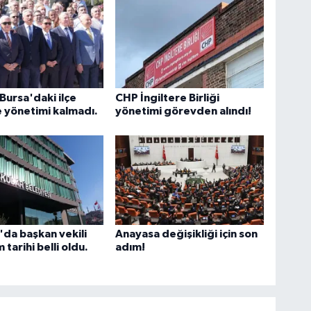
Bursa'daki ilçe
CHP İngiltere Birliği
 yönetimi kalmadı.
yönetimi görevden alındı!
da başkan vekili
Anayasa değişikliği için son
m tarihi belli oldu.
adım!