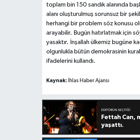
toplam bin 150 sandık alanında başla
alanı oluşturulmuş sorunsuz bir şeki
herhangi bir problem söz konusu ol
arayabilir. Bugün hatırlatmak için sö
yasaktır. İnşallah ülkemiz bugüne k
olgunlukla bütün demokrasinin kura
ifadelerini kullandı.
Kaynak:
İhlas Haber Ajansı
EDITÖRÜN SEÇTIĞI
Fettah Can, 
yaşattı.