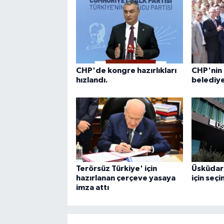
CHP'de kongre hazırlıkları
CHP'nin 
hızlandı.
belediye
Terörsüz Türkiye' için
Üsküdar'
hazırlanan çerçeve yasaya
için seçi
imza attı